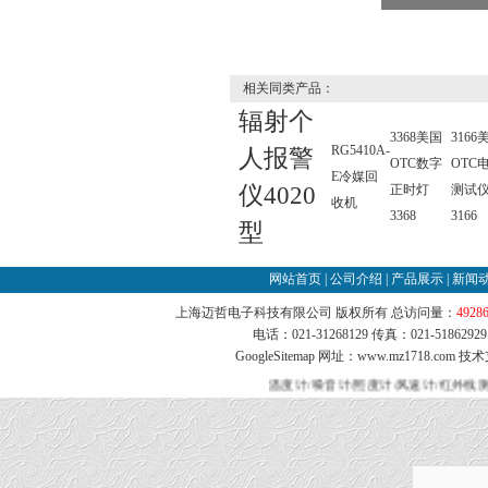
相关同类产品：
辐射个
3368美国
3166
RG5410A-
人报警
OTC数字
OTC
E冷媒回
仪4020
正时灯
测试
收机
3368
3166
型
网站首页
|
公司介绍
|
产品展示
|
新闻
上海迈哲电子科技有限公司 版权所有 总访问量：
4928
电话：021-31268129 传真：021-51862
GoogleSitemap
网址：www.mz1718.com 技
温度计/噪音计/照度计/风速计/红外线测