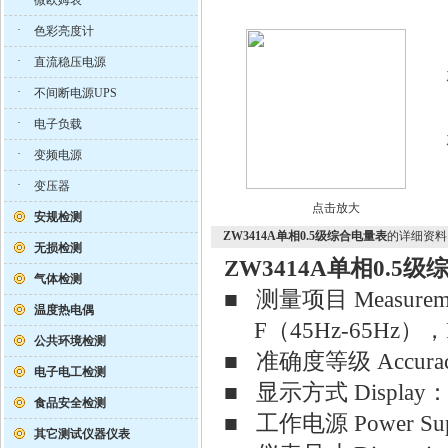
微欧姆表
·
色彩亮度计
·
直流稳压电源
·
不间断电源UPS
·
电子负载
·
变频电源
·
变压器
点击放大
安规检测
ZW3414A单相0.5级综合电量表
的详细资料
无损检测
ZW3414A单相0.5
气体检测
■ 测量项目 Measure
温度热电偶
F（45Hz-65Hz），P
公共环境检测
■ 准确度等级 Accurac
电子电工检测
■ 显示方式 Display：4 
食品安全检测
■ 工作电源 Power Su
其它测试仪器仪表