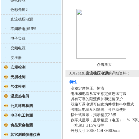
微欧姆表
·
色彩亮度计
·
直流稳压电源
·
不间断电源UPS
·
电子负载
·
变频电源
·
变压器
点击放大
安规检测
XJ17332L直流稳压电源
的详细资料：
无损检测
特性
气体检测
·
高稳定度恒压、恒流
·
电压和电流从零至额定值连续可调
温度热电偶
·
具有可靠的限流保护和短路保护
·
双路可调电源可任意为并联和串联模式
公共环境检测
·
各输出电源互相隔离、可浮动使用
·
指针式显示，指示精度2.5级
电子电工检测
·
数字式显示，显示精度（电压）±1%+2字
食品安全检测
（电流）±1.5%+2字
·
外形尺寸 260B×15H×360Dmm
其它测试仪器仪表