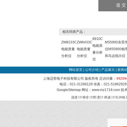
相关同类产品：
8910C
ZW8233C
ZW6433C
MS5900东莞
电能质
电能质量
电能质量
仪MS5900相
量分析
分析仪
分析仪
和马达指示仪
仪
网站首页
|
公司介绍
|
产品展示
|
新闻
上海迈哲电子科技有限公司 版权所有 总访问量：
49209
电话：021-31268129 传真：021-51862
GoogleSitemap
网址：www.mz1718.com 
温度计/噪音计/照度计/风速计/红外线