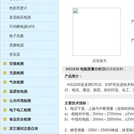
·
色彩亮度计
·
直流稳压电源
·
不间断电源UPS
·
电子负载
·
变频电源
·
变压器
点击放大
安规检测
HS1030 电能质量分析仪
的详细资料：
无损检测
产品简介：
气体检测
HS1030是采用CPLD、DSP等先进技
行、电讯、通信、医院、纺织印染、化工、
温度热电偶
公共环境检测
主要技术指标：
1、电压下落、上扬与中断测量（连续时间短
电子电工检测
a） 相线对中线：3Vrms～270Vrms，±2Vr
食品安全检测
b） 中线对地线：3Vrms～200Vrms，±2Vr
其它测试仪器仪表
2、瞬变测量：200V～2500V峰值，脉宽检测