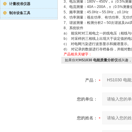
3、电压测量：180V～450V，±（0.5%测
计量校准仪器
4、电流测量：40A～200A，±（0.5%测
5、频率测量：45.0Hz～55.0Hz，±0.1Hz
制冷设备工具
6、功率测量：视在功率、有功功率、无功功率
7、谐波测量：检测分析2～50次谐波及zui高
8、系统软件
a） 能实时对三相电之一的线电压（相线
b） 对采样的三相线上出现大于设定值的
c） 对电网污染进行波形显示和频谱显示。
d） 对记录的数据进行存档备份，并能对
产品相关关键字：
如果你对
HS1030 电能质量分析仪
感兴趣，
产品：
您的单位：
您的姓名：