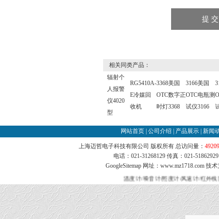
相关同类产品：
辐射个
RG5410A-
3368美国
3166美国
3
人报警
E冷媒回
OTC数字正
OTC电瓶测
仪4020
收机
时灯3368
试仪3166
试
型
网站首页
|
公司介绍
|
产品展示
|
新闻
上海迈哲电子科技有限公司 版权所有 总访问量：
4920
电话：021-31268129 传真：021-51862
GoogleSitemap
网址：www.mz1718.com 技
温度计/噪音计/照度计/风速计/红外线