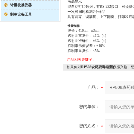
液晶显示
计量校准仪器
能自动打印数据，有RS-232接口，可提
一次可同时检测7个样品
制冷设备工具
具有调零、调满度、上下翻页、打印和启
性能指标：
波长：410nm ±3nm
透射比重复性：≤1%（τ）
透射比准确性：±3%（τ）
抑制率示值误差：±10%
抑制率重复性：≤5%
产品相关关键字：
如果你对
RP508农药残毒速测仪
感兴趣，
产品：
您的单位：
您的姓名：