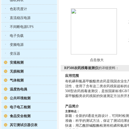
微欧姆表
·
色彩亮度计
·
直流稳压电源
·
不间断电源UPS
·
电子负载
·
变频电源
·
变压器
点击放大
安规检测
RP508农药残毒速测仪
的详细资料：
无损检测
应用范围
气体检测
有机磷和氨基甲酸酯类农药是我国农业生
活性，使用了含有这二类农药残留超标的农
温度热电偶
508型农药残毒速测仪，是按国家标准GB/T
基甲酸酯类农药残留的快速测定方法所开
公共环境检测
产品简介
电子电工检测
主要特点：
新颖：全新的8通道光路设计，可同时检
食品安全检测
准确：科学的测试方法，保证了测试结果
其它测试仪器仪表
快速：用乙酰胆碱酯酶检测有机磷和氨基