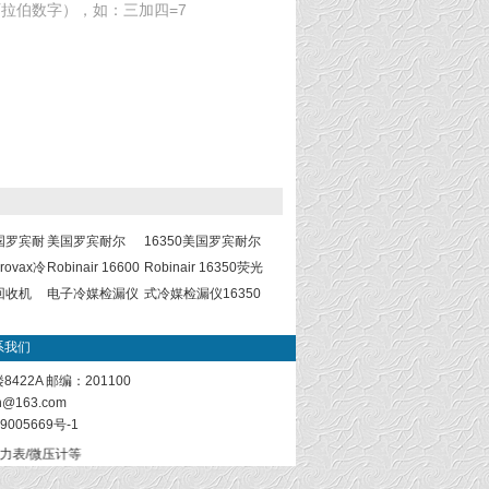
拉伯数字），如：三加四=7
国罗宾耐
美国罗宾耐尔
16350美国罗宾耐尔
rovax冷
Robinair 16600
Robinair 16350荧光
回收机
电子冷媒检漏仪
式冷媒检漏仪16350
系我们
22A 邮编：201100
sh@163.com
9005669号-1
力表/微压计等