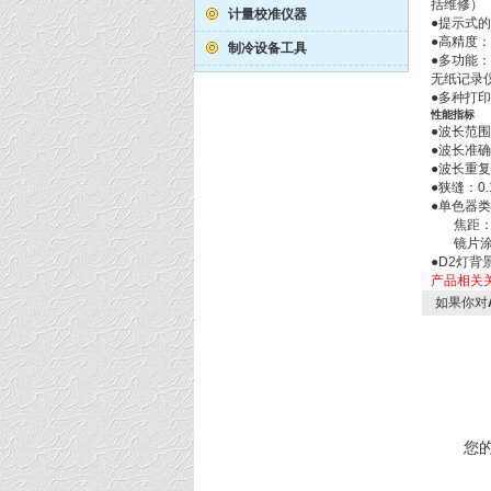
括维修）
计量校准仪器
●提示式
●高精度：
制冷设备工具
●多功能
无纸记录
●多种打
性能指标
●波长范围
●波长准确
●波长重复性
●狭缝：0.
●单色器类
焦距：35
镜片涂
●D2灯背
产品相关
如果你对
您