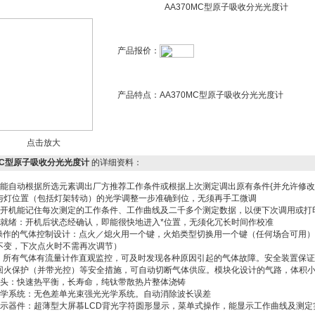
AA370MC型原子吸收分光光度计
产品报价：
产品特点：
AA370MC型原子吸收分光光度计
点击放大
0MC型原子吸收分光光度计
的详细资料：
：能自动根据所选元素调出厂方推荐工作条件或根据上次测定调出原有条件{并允许修
与灯位置（包括灯架转动）的光学调整一步准确到位，无须再手工微调
：开机能记住每次测定的工作条件、工作曲线及二千多个测定数据，以便下次调用或打
速就绪：开机后状态经确认，即能很快地进入*位置，无须化冗长时间作校准
简化操作的气体控制设计：点火／熄火用一个键，火焰类型切换用一个键（任何场合可用
不变，下次点火时不需再次调节）
安全：所有气体有流量计作直观监控，可及时发现各种原因引起的气体故障。安全装置保
回火保护（并带光控）等安全措施，可自动切断气体供应。模块化设计的气路，体积
烧头：快速热平衡，长寿命，纯钛带散热片整体浇铸
光学系统：无色差单光束强光光学系统。自动消除波长误差
显示器件：超薄型大屏慕LCD背光字符圆形显示，菜单式操作，能显示工作曲线及测