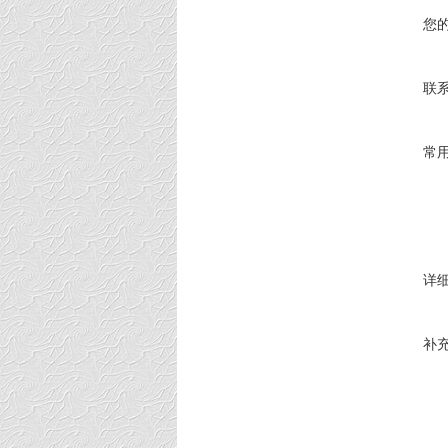
您
联
常
详
补