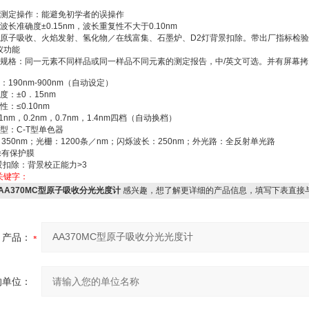
的测定操作：能避免初学者的误操作
波长准确度±0.15nm，波长重复性不大于0.10nm
：原子吸收、火焰发射、氢化物／在线富集、石墨炉、D2灯背景扣除。带出厂指标检
仪功能
印规格：同一元素不同样品或同一样品不同元素的测定报告，中/英文可选。并有屏幕拷
：190nm-900nm（自动设定）
度：±0．15nm
：≤0.10nm
1nm，0.2nm，0.7nm，1.4nm四档（自动换档）
型：C-T型单色器
0nm；光栅：1200条／nm；闪烁波长：250nm；外光路：全反射单光路
有保护膜
景扣除：背景校正能力>3
关键字：
AA370MC型原子吸收分光光度计
感兴趣，想了解更详细的产品信息，填写下表直接
产品：
的单位：