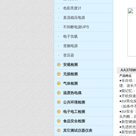
·
色彩亮度计
·
直流稳压电源
·
不间断电源UPS
·
电子负载
·
变频电源
·
变压器
安规检测
AA37
无损检测
产品特点
●全自动
气体检测
缝、波长
●能记忆
温度热电偶
●开机快
●zui
公共环境检测
（如条件
●zui
电子电工检测
头判断，
食品安全检测
●新型燃
●先进的
其它测试仪器仪表
●新型的