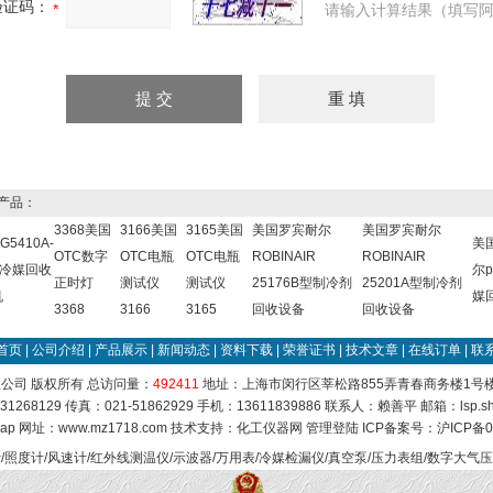
验证码：
请输入计算结果（填写阿
产品：
3368美国
3166美国
3165美国
美国罗宾耐尔
美国罗宾耐尔
G5410A-
美
OTC数字
OTC电瓶
OTC电瓶
ROBINAIR
ROBINAIR
E冷媒回收
尔p
正时灯
测试仪
测试仪
25176B型制冷剂
25201A型制冷剂
机
媒
3368
3166
3165
回收设备
回收设备
首页
|
公司介绍
|
产品展示
|
新闻动态
|
资料下载
|
荣誉证书
|
技术文章
|
在线订单
|
联
公司 版权所有 总访问量：
492411
地址：上海市闵行区莘松路855弄青春商务楼1号楼84
31268129 传真：021-51862929 手机：13611839886 联系人：赖善平 邮箱：
lsp.
map
网址：www.mz1718.com 技术支持：
化工仪器网
管理登陆
ICP备案号：
沪ICP备0
/照度计/风速计/红外线测温仪/示波器/万用表/冷媒检漏仪/真空泵/压力表组/数字大气压