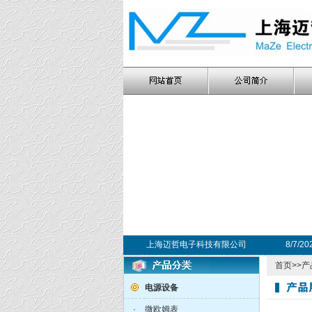
上海迈哲电子科技有限公司
8/7/2
首页
>>
产
电源设备
·
微欧姆表