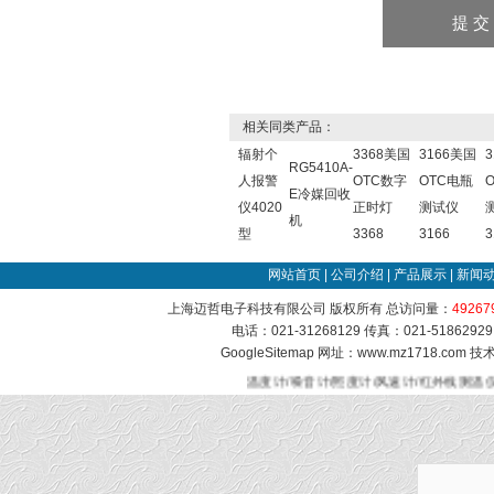
相关同类产品：
辐射个
3368美国
3166美国
RG5410A-
人报警
OTC数字
OTC电瓶
E冷媒回收
仪4020
正时灯
测试仪
机
型
3368
3166
3
网站首页
|
公司介绍
|
产品展示
|
新闻
上海迈哲电子科技有限公司 版权所有 总访问量：
49267
电话：021-31268129 传真：021-51862
GoogleSitemap
网址：www.mz1718.com 
温度计/噪音计/照度计/风速计/红外线测温仪