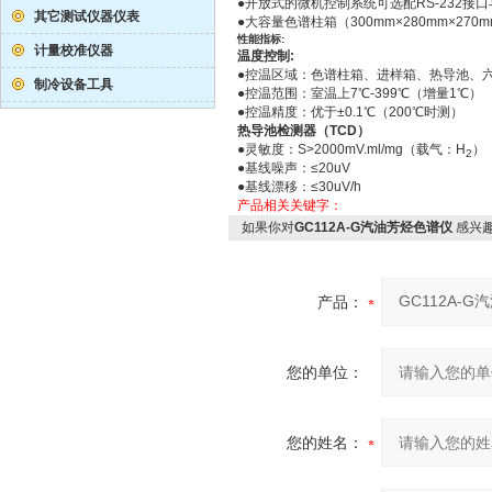
●开放式的微机控制系统可选配RS-232接
其它测试仪器仪表
●大容量色谱柱箱（300mm×280mm×2
性能指标:
计量校准仪器
温度控制:
●控温区域：色谱柱箱、进样箱、热导池、
制冷设备工具
●控温范围：室温上7℃-399℃（增量1℃）
●控温精度：优于±0.1℃（200℃时测）
热导池检测器（TCD）
●灵敏度：S>2000mV.ml/mg（载气：H
）
2
●基线噪声：≤20uV
●基线漂移：≤30uV/h
产品相关关键字：
如果你对
GC112A-G汽油芳烃色谱仪
感兴
产品：
您的单位：
您的姓名：