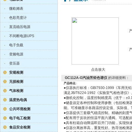
·
微欧姆表
·
色彩亮度计
·
直流稳压电源
·
不间断电源UPS
·
电子负载
·
变频电源
·
变压器
点击放大
安规检测
GC112A-G汽油芳烃色谱仪
的详细资料：
无损检测
产品特点:
●仪器执行标准：GBl7930-1999《车
气体检测
满足JB/T6224-1992《实验室气相色谱仪》
●微机化控制，温度控制精度高（优于：±0.
温度热电偶
●键盘设定各种控制和使用参数（包括检测
能。可准确显示各路温控设定值、实际值、
公共环境检测
●仪器提供三套载气稳流控制。精确的刻度
●配有用于反吹的恒温平面六通阀。可选配
电子电工检测
●具有柱箱自动降温即后开门功能，实现快
食品安全检测
●仪器分离效率高，重复性好。热导池检测