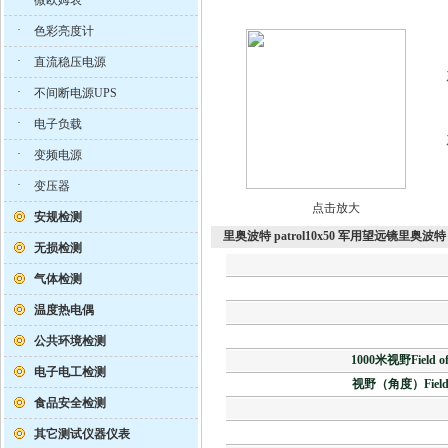
微欧姆表
·
色彩亮度计
·
直流稳压电源
·
不间断电源UPS
·
电子负载
·
变频电源
·
变压器
点击放大
安规检测
里奥波特 patrol10x50 军用望远镜里奥波
无损检测
气体检测
温度热电偶
公共环境检测
1000
米
视野
Field
电子电工检测
视野
（
角度
）Fiel
食品安全检测
其它测试仪器仪表