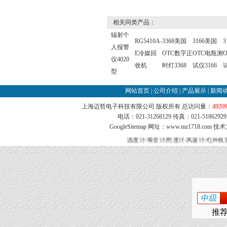
相关同类产品：
辐射个
RG5410A-
3368美国
3166美国
3
人报警
E冷媒回
OTC数字正
OTC电瓶测
仪4020
收机
时灯3368
试仪3166
试
型
网站首页
|
公司介绍
|
产品展示
|
新闻
上海迈哲电子科技有限公司 版权所有 总访问量：
4920
电话：021-31268129 传真：021-51862
GoogleSitemap
网址：www.mz1718.com 技
温度计/噪音计/照度计/风速计/红外线
推