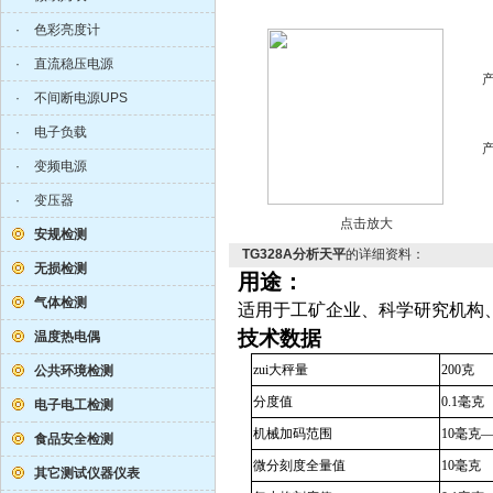
·
色彩亮度计
·
直流稳压电源
·
不间断电源UPS
·
电子负载
·
变频电源
·
变压器
点击放大
安规检测
TG328A分析天平
的详细资料：
无损检测
用途：
气体检测
适用于工矿企业、科学研究机构
技术数据
温度热电偶
zui大秤量
200克
公共环境检测
分度值
0.1毫克
电子电工检测
机械加码范围
10毫克—1
食品安全检测
微分刻度全量值
10毫克
其它测试仪器仪表