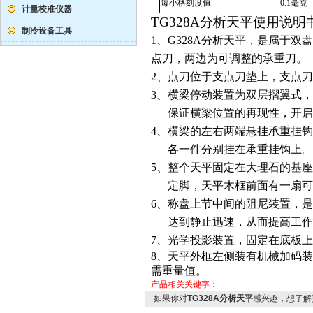
每小格刻度值
0.1毫克
计量校准仪器
TG328A
分析天平使用说明
制冷设备工具
1、G328A
分析天平，是属于双盘
点刀，两边为可调整的承重刀。
2、点刀位于支点刀垫上，支点
3、横梁停动装置为双层摺翼式
保证横梁位置的再现性，开启
4、横梁的左右两端悬挂承重挂
各一件分别挂在承重挂钩上。
5、整个天平固定在大理石的基
定脚，天平木框前面有一扇可
6、称盘上节中间的阻尼装置，
达到静止迅速，从而提高工作
7、光学投影装置，固定在底板上
8、天平外框左侧装有机械加码装置
需重量值。
产品相关关键字：
如果你对
TG328A分析天平
感兴趣，想了解