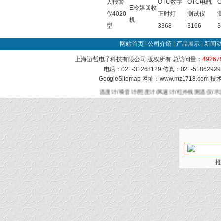
人报警
OTC数字
OTC电瓶
E冷媒回收
仪4020
正时灯
测试仪
机
型
3368
3166
3
网站首页
|
公司介绍
|
产品展示
|
新闻
上海迈哲电子科技有限公司 版权所有 总访问量：
49267
电话：021-31268129 传真：021-51862
GoogleSitemap
网址：www.mz1718.com 
温度计/噪音计/照度计/风速计/红外线测温仪/示
推