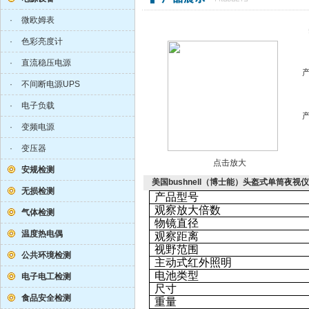
·
微欧姆表
·
色彩亮度计
·
直流稳压电源
·
不间断电源UPS
·
电子负载
·
变频电源
·
变压器
点击放大
安规检测
美国bushnell（博士能）头盔式单筒夜视仪（
无损检测
产品型号
观察放大倍数
气体检测
物镜直径
温度热电偶
观察距离
视野范围
公共环境检测
主动式红外照明
电池类型
电子电工检测
尺寸
食品安全检测
重量