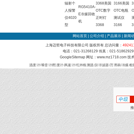
辐射个
3368美国
3166美国
RG5410A-
人报警
OTC数字
OTC电瓶
E冷媒回收
仪4020
正时灯
测试仪
机
型
3368
3166
3
网站首页
|
公司介绍
|
产品展示
|
新闻
上海迈哲电子科技有限公司 版权所有 总访问量：
49241
电话：021-31268129 传真：021-51862
GoogleSitemap
网址：www.mz1718.com 
温度计/噪音计/照度计/风速计/红外线测温仪/示波器/万用表/冷媒
推