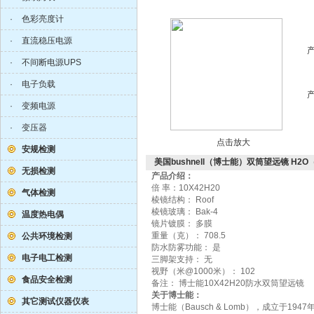
·
色彩亮度计
·
直流稳压电源
·
不间断电源UPS
·
电子负载
·
变频电源
·
变压器
点击放大
安规检测
美国bushnell（博士能）双筒望远镜 H2O（
无损检测
产品介绍：
倍 率：10X42H20
气体检测
棱镜结构： Roof
棱镜玻璃： Bak-4
温度热电偶
镜片镀膜： 多膜
重量（克）： 708.5
公共环境检测
防水防雾功能： 是
电子电工检测
三脚架支持： 无
视野（米@1000米）： 102
食品安全检测
备注： 博士能10X42H20防水双筒望远镜
关于博士能：
其它测试仪器仪表
博士能（Bausch & Lomb），成立于1