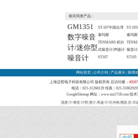
相关同类产品：
GM1351
ST-107中国台湾
ST-1
泰玛斯
泰玛斯
数字噪音
TENMARS 积分
TENM
计/迷你型
式噪音计/声级计
噪音计
噪音计
ST107
ST105
网站首页
|
公司介绍
|
产品展示
|
新闻
上海迈哲电子科技有限公司 版权所有 总访问量：
4926
电话：021-31268129 传真：021-51862
GoogleSitemap
网址：www.mz1718.com 技
温度计/噪音计/照度计/风速计/红外线测温仪/示