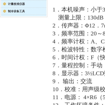
计量校准仪器
1
．本机噪声：小于
制冷设备工具
测量上限：
1
30dB
2
．传声器：
Φ12
．
3
．频率范围：20～
4
．频率计权：
A
、
C
5
．检波特性：数字
6
．时间计权：
F
（
7
．量程控制：手动
8
．显示器：
3½LCD
9
． 输出：交流
10
．校准：用声级
11
．电源：
4×R6
（