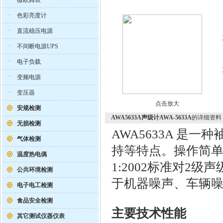
微欧姆表
·
色彩亮度计
·
直流稳压电源
·
不间断电源UPS
·
电子负载
·
变频电源
·
变压器
点击放大
安规检测
AWA5633A声级计AWA-5633A
的详细资料
无损检测
AWA5633A 是
气体检测
持等特点。操作简单，携
温度热电偶
1:2002标准对2
公共环境检测
于机器噪声、车辆
电子电工检测
食品安全检测
主要技术性能
其它测试仪器仪表