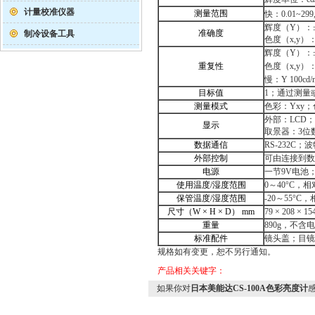
计量校准仪器
测量范围
快：0.01~299,
辉度（Y）：±
准确度
制冷设备工具
色度（x,y）：
辉度（Y）：±
重复性
色度（x,y）：快
慢：Y 100cd/
目标值
1；通过测量
测量模式
色彩：Yxy；
外部：LCD
显示
取景器：3位
数据通信
RS-232C；波
外部控制
可由连接到数
电源
一节9V电池
使用温度/湿度范围
0～40°C，
保管温度/湿度范围
-20～55°
尺寸（W × H × D） mm
79 × 208 × 1
重量
890g，不含
标准配件
镜头盖；目镜
规格如有变更，恕不另行通知。
产品相关关键字：
如果你对
日本美能达CS-100A色彩亮度计