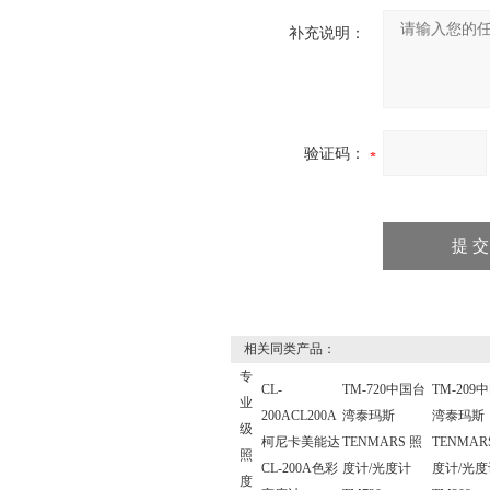
补充说明：
验证码：
相关同类产品：
专
CL-
TM-720中国台
TM-209
业
200ACL200A
湾泰玛斯
湾泰玛斯
级
柯尼卡美能达
TENMARS 照
TENMAR
照
CL-200A色彩
度计/光度计
度计/光度
度