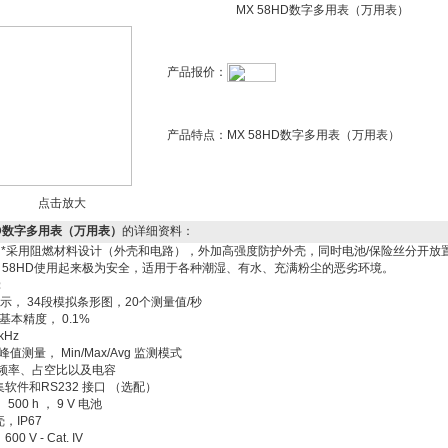
MX 58HD数字多用表（万用表）
产品报价：
产品特点：
MX 58HD数字多用表（万用表）
点击放大
HD数字多用表（万用表）
的详细资料：
8HD *采用阻燃材料设计（外壳和电路），外加高强度防护外壳，同时电池/保险丝分开
X 58HD使用起来极为安全，适用于各种潮湿、有水、充满粉尘的恶劣环境。
：
点显示， 34段模拟条形图，20个测量值/秒
基本精度， 0.1%
kHz
速峰值测量， Min/Max/Avg 监测模式
 频率、占空比以及电容
软件和RS232 接口 （选配）
00 h ， 9 V 电池
，IP67
0 V - Cat. IV