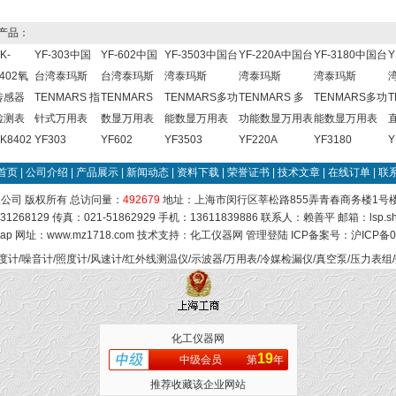
产品：
K-
YF-303中国
YF-602中国
YF-3503中国台
YF-220A中国台
YF-3180中国台
Y
402氧
台湾泰玛斯
台湾泰玛斯
湾泰玛斯
湾泰玛斯
湾泰玛斯
传感器
TENMARS 指
TENMARS
TENMARS多功
TENMARS 多
TENMARS多功
T
检测表
针式万用表
数显万用表
能数显万用表
功能数显万用表
能数显万用表
K8402
YF303
YF602
YF3503
YF220A
YF3180
Y
首页
|
公司介绍
|
产品展示
|
新闻动态
|
资料下载
|
荣誉证书
|
技术文章
|
在线订单
|
联
公司 版权所有 总访问量：
492679
地址：上海市闵行区莘松路855弄青春商务楼1号楼84
31268129 传真：021-51862929 手机：13611839886 联系人：赖善平 邮箱：
lsp.
map
网址：www.mz1718.com 技术支持：
化工仪器网
管理登陆
ICP备案号：
沪ICP备0
计/噪音计/照度计/风速计/红外线测温仪/示波器/万用表/冷媒检漏仪/真空泵/压力表组
化工仪器网
19
中级会员
第
年
推荐收藏该企业网站