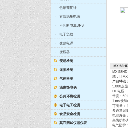
·
色彩亮度计
·
直流稳压电源
·
不间断电源UPS
·
电子负载
·
变频电源
·
变压器
安规检测
MX 58
无损检测
MX 5
统，让M
气体检测
产品特点
5,000
温度热电偶
DC电压：
带宽：50 
公共环境检测
1 ms 快
电子电工检测
可测量：
多通道采集
食品安全检测
电池寿命： 5
高防护外壳
其它测试仪器仪表
电气防护：60