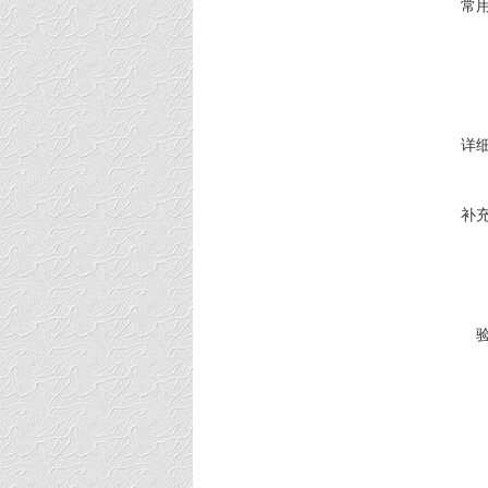
常
详
补