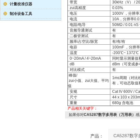
带宽
30kHz（V） / 2
计量校准仪器
zui高精度
0.03%
电压
1000V ，分辨率
制冷设备工具
电流
10A，分辨率0.0
电阻/电导
50MΩ / 0.01 nS 
音频导通测试
有
二极管测试
有
频率/占空比/脉宽
有/有/有
电容
100mF ，分辨率
温度
-200℃~ 137
0~20mA / 4~20mA
同时显示测量值
dB
dBm（可变成参考负
对比模式
有
峰值/
1ms周期（对比模
zui小值、zui大值、平均
有，可动态取值
值
安规
Cat IV 600V / Cat
尺寸
44 x 103 x 203
重量
680g 含电池
产品相关关键字：
如果你对
CA5287数字多用表（万用表）
感
产品：