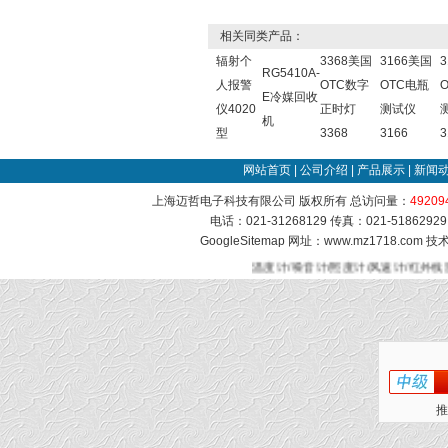
相关同类产品：
辐射个
3368美国
3166美国
RG5410A-
人报警
OTC数字
OTC电瓶
E冷媒回收
仪4020
正时灯
测试仪
机
型
3368
3166
3
网站首页
|
公司介绍
|
产品展示
|
新闻
上海迈哲电子科技有限公司 版权所有 总访问量：
49209
电话：021-31268129 传真：021-51862
GoogleSitemap
网址：www.mz1718.com 
温度计/噪音计/照度计/风速计/红外线
推