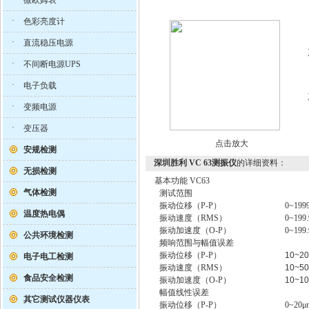
微欧姆表
·
色彩亮度计
·
直流稳压电源
·
不间断电源UPS
·
电子负载
·
变频电源
·
变压器
点击放大
安规检测
深圳胜利 VC 63测振仪
的详细资料：
无损检测
基本功能
VC63
气体检测
测试范围
振动位移
（P-P）
0~199
温度热电偶
振动速度
（RMS）
0~199
振动加速度
（O-P）
0~199.
公共环境检测
频响范围与幅值误差
振动位移
（P-P）
10~2
电子电工检测
振动速度
（RMS）
10~5
食品安全检测
振动加速度
（O-P）
10~1
幅值线性误差
其它测试仪器仪表
振动位移
（P-P）
0~20
μ