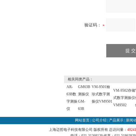
验证码：
相关同类产品：
AR-
GM63B
VM-9501袖
VM-9502存储
63B数
测振仪
珍式数字测
式数字测振仪
字测振
GM-
振仪VM9501
VM9502
仪
63B
网站首页
|
公司介绍
|
产品展示
|
新闻
上海迈哲电子科技有限公司 版权所有 总访问量：
4924
电话：021-31268129 传真：021-51862