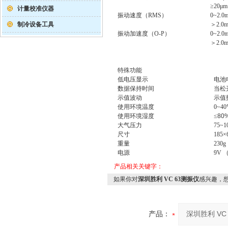
≥
20
μ
m
计量校准仪器
振动速度
（RMS）
0~2.0
制冷设备工具
＞
2.0
振动加速度
（O-P）
0~2.0m
＞
2.0m
特殊功能
低电压显示
电池
数据保持时间
当松
示值波动
示值
使用环境温度
0~40
使用环境湿度
≤
80
大气压力
75~1
尺寸
185
×
重量
230
电源
9V 
产品相关关键字：
如果你对
深圳胜利 VC 63测振仪
感兴趣，
产品：