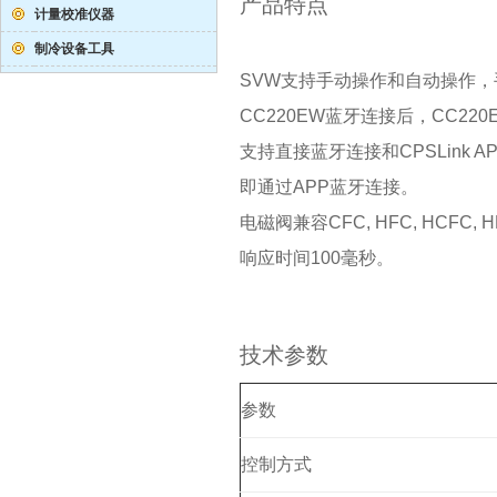
产品特点
计量校准仪器
制冷设备工具
SVW支持手动操作和自动操作
CC220EW蓝牙连接后，CC2
支持直接蓝牙连接和CPSLink A
即通过APP蓝牙连接。
电磁阀兼容CFC, HFC, HCFC,
响应时间100毫秒。
技术参数
参数
控制方式