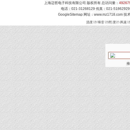
上海迈哲电子科技有限公司 版权所有 总访问量：
49267
电话：021-31268129 传真：021-51862
GoogleSitemap
网址：www.mz1718.com 
温度计/噪音计/照度计/风速计
推