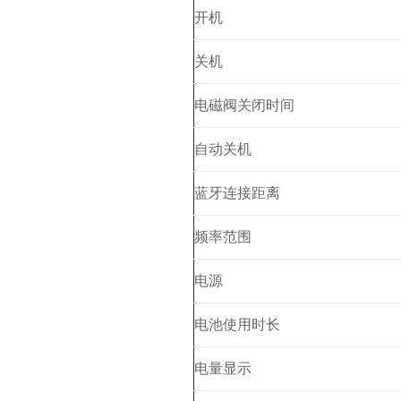
开机
关机
电磁阀关闭时间
自动关机
蓝牙连接距离
频率范围
电源
电池使用时长
电量显示