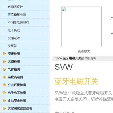
·
色彩亮度计
·
直流稳压电源
·
不间断电源UPS
·
电子负载
·
变频电源
·
变压器
点击放大
安规检测
SVW 蓝牙电磁开关
的详细资料：
无损检测
SVW
气体检测
温度热电偶
蓝牙电磁开关
公共环境检测
SVW是一款独立式蓝牙电磁开关
电子电工检测
电磁开关自动关闭，切断冷媒流
食品安全检测
其它测试仪器仪表