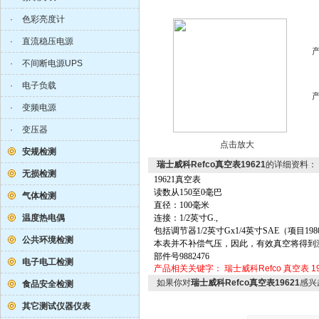
·
色彩亮度计
·
直流稳压电源
·
不间断电源UPS
·
电子负载
·
变频电源
·
变压器
点击放大
安规检测
瑞士威科Refco真空表19621
的详细资料：
无损检测
19621
真空表
读数从
150
至
0
毫巴
气体检测
直径：
100
毫米
温度热电偶
连接：
1/2
英寸
G.,
包括调节器
1/2
英寸
Gx1/4
英寸
SAE
（项目
198
公共环境检测
本表并不补偿气压，因此，有效真空将得到
部件号
9882476
电子电工检测
产品相关关键字：
瑞士威科Refco
真空表
1
如果你对
瑞士威科Refco真空表19621
感兴
食品安全检测
其它测试仪器仪表