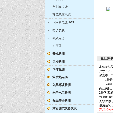
·
色彩亮度计
·
直流稳压电源
·
不间断电源UPS
·
电子负载
·
变频电源
·
变压器
安规检测
瑞士威科R
无损检测
本修复站
气体检测
尺寸：
20x
修复率：
7
温度热电偶
180
磅
75
磅
公共环境检测
高压关闭
230
伏
/50
电子电工检测
包括
R410
食品安全检测
无须保修
使用便利
其它测试仪器仪表
产品相关