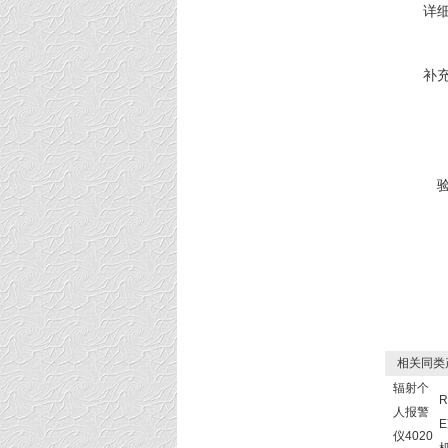
详
补
相关同类
辐射个
R
人报警
仪4020