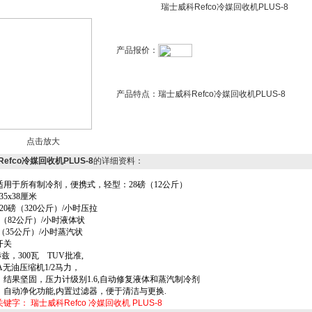
瑞士威科Refco冷媒回收机PLUS-8
产品报价：
产品特点：
瑞士威科Refco冷媒回收机PLUS-8
点击放大
efco冷媒回收机PLUS-8
的详细资料：
适用于所有制冷剂，便携式，轻型：
28
磅（
12
公斤）
35x38
厘米
20
磅（
320
公斤）
/
小时压拉
（
82
公斤）
/
小时液体状
（
35
公斤）
/
小时蒸汽状
开关
赫兹，
300
瓦
TUV
批准
,
A
无油压缩机
1/2
马力，
，结果坚固，压力计级别
1.6,
自动修复液体和蒸汽制冷剂
，自动净化功能
,
内置过滤器，便于清洁与更换
.
关键字：
瑞士威科Refco
冷媒回收机
PLUS-8