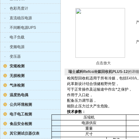
·
色彩亮度计
·
直流稳压电源
·
不间断电源UPS
·
电子负载
·
变频电源
·
变压器
点击放大
安规检测
瑞士威科Refco冷媒回收机PLUS-12
的详细
无损检测
检阅型回收机适用于所有冷媒，包括
E410A
此革新设计结合强健粗野外型，
气体检测
可于正常操作及运输途中作出*之保护，
温度热电偶
作用于入口处，
配备压力调节器，
公共环境检测
能防止压力过大产生危险。
技术参数：
电子电工检测
压缩机
电源供应
食品安全检测
重量
其它测试仪器仪表
尺寸