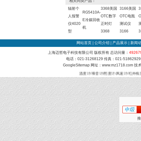
相关同类产品：
辐射个
3368美国
3166美国
RG5410A-
人报警
OTC数字
OTC电瓶
E冷媒回收
仪4020
正时灯
测试仪
机
型
3368
3166
3
网站首页
|
公司介绍
|
产品展示
|
新闻
上海迈哲电子科技有限公司 版权所有 总访问量：
49267
电话：021-31268129 传真：021-51862
GoogleSitemap
网址：www.mz1718.com 
温度计/噪音计/照度计/风速计/红外线
推