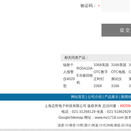
验证码：
相关同类产品：
辐射个
3368美国
3166美国
RG5410A-
人报警
OTC数字
OTC电瓶
E冷媒回收
仪4020
正时灯
测试仪
机
型
3368
3166
3
网站首页
|
公司介绍
|
产品展示
|
新闻
上海迈哲电子科技有限公司 版权所有 总访问量：
49209
电话：021-31268129 传真：021-51862
GoogleSitemap
网址：www.mz1718.com 
温度计/噪音计/照度计/风速计/红外线测温仪/示