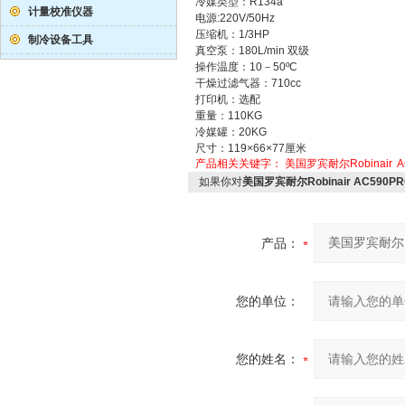
冷媒类型：R134a
计量校准仪器
电源:220V/50Hz
压缩机：1/3HP
制冷设备工具
真空泵：180L/min 双
操作温度：10－50ºC
干燥过滤气器：710cc
打印机：选配
重量：110KG
冷媒罐：20KG
尺寸：119×66×77厘米
产品相关关键字：
美国罗宾耐尔Robinair
A
如果你对
美国罗宾耐尔Robinair AC59
产品：
您的单位：
您的姓名：