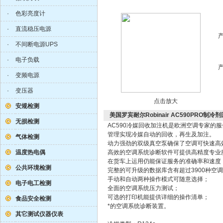
·
色彩亮度计
·
直流稳压电源
·
不间断电源UPS
·
电子负载
·
变频电源
·
变压器
点击放大
安规检测
美国罗宾耐尔Robinair AC590PRO制
无损检测
AC590冷媒回收加注机是欧洲空调专家的
管理实现冷媒自动的回
气体检测
动力强劲的双级真空泵确保了空调可快速高
温度热电偶
高效的空调系统诊断软件可提供高精度专业
在货车上运用仍能保证服务的准确率和速度
公共环境检测
完整的可升级的数据库含有超过3900种空
手动和自动两种操作模式可随意选择；
电子电工检测
全面的空调系统压力测试；
可选的打印机能提供详细的操作清单；
食品安全检测
*的空调系统诊断装置。
其它测试仪器仪表