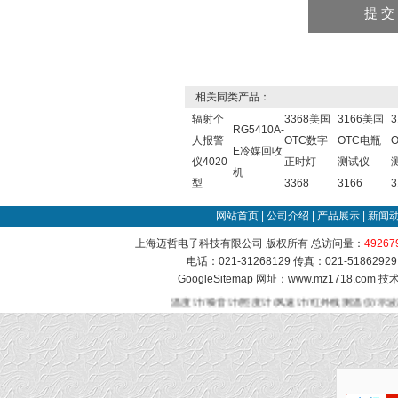
相关同类产品：
辐射个
3368美国
3166美国
RG5410A-
人报警
OTC数字
OTC电瓶
E冷媒回收
仪4020
正时灯
测试仪
机
型
3368
3166
3
网站首页
|
公司介绍
|
产品展示
|
新闻
上海迈哲电子科技有限公司 版权所有 总访问量：
49267
电话：021-31268129 传真：021-51862
GoogleSitemap
网址：www.mz1718.com 
温度计/噪音计/照度计/风速计/红外线测温仪/示波