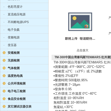
·
色彩亮度计
·
直流稳压电源
·
不间断电源UPS
·
电子负载
·
变频电源
·
变压器
点击放大
安规检测
TM-300中国台湾泰玛斯TENMARS 红外测
无损检测
TM-300中国台湾泰玛斯TENMARS 红外
▪測量範圍:-4°F~968°C,-20°C~520°C
气体检测
▪精確度:±2°C （±3°F）或 2%讀數
▪重複性:2%或3°F
温度热电偶
▪響應時間:500毫秒,95%
公共环境检测
▪光譜響應:7~18µm
▪發身率:0.95
电子电工检测
▪工作環境:工作溫度:0°C~40°C
相對溫度:10~95%RH
食品安全检测
無相對溫度:10~95%RH
其它测试仪器仪表
無凝結,<30°C