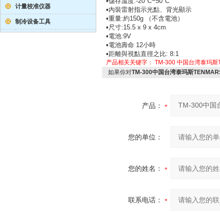
▪儲存溫度:-20°C~50°C
计量校准仪器
▪內裝雷射指示光點、背光顯示
▪重量:約150g （不含電池）
制冷设备工具
▪尺寸:15.5 x 9 x 4cm
▪電池:9V
▪電池壽命 12小時
▪距離與視點直徑之比: 8:1
产品相关关键字：
TM-300
中国台湾泰玛斯T
如果你对
TM-300中国台湾泰玛斯TENMAR
产品：
您的单位：
您的姓名：
联系电话：