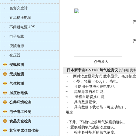
·
色彩亮度计
·
直流稳压电源
·
不间断电源UPS
·
电子负载
·
变频电源
·
变压器
点击放大
安规检测
日本新宇宙XP-3180氧气检测仪
的详细资
无损检测
¬
两种浓度显示方式
:
数字显示、条形刻度
¬
小型、轻量（
450g
）、省电。
气体检测
¬
可使用干电池和充电电池。
¬
流量异常自检功能。
温度热电偶
¬
量程自动切换功能。
¬
具有数据记录。
公共环境检测
¬
具有数据下载功能（可选功能）。
电子电工检测
用途
食品安全检测
¬
下井、下罐作业前氧气浓度的确认。
¬
置换后的氧气残留浓度确认。
其它测试仪器仪表
¬
检测各种场所的氧气浓度。