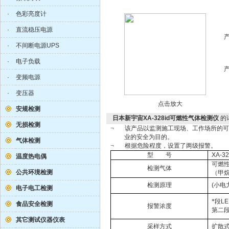
·
色彩亮度计
·
直流稳压电源
·
不间断电源UPS
·
电子负载
·
变频电源
·
变压器
点击放大
安规检测
日本新宇宙XA-328id可燃性气体检测仪
的
无损检测
¬
该产品以监测施工现场、工作场所的可
业的安全为目的。
气体检测
¬
根据危险程度，设置了两级报警。
型
号
XA-32
温度热电偶
可燃
检测气体
公共环境检测
（甲
检测原理
(
小电
电子电工检测
*段
LE
食品安全检测
报警浓度
第二
其它测试仪器仪表
采样方式
扩散