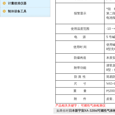
计量校准仪器
*段
制冷设备工具
报警显示
第二
电池
使用温度范围
-10 ~
电
源
5
号
使用
使用时
间
Ⅱ型充
防爆构造
本质
调零
附带功能
Ⅱ型
防
滴
性
简易
尺
寸
W65
×
重
量
约
200
附
件
皮套
产品相关关键字：
可燃性气体检测仪
如果你对
日本新宇宙XA-328id可燃性气