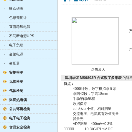
·
微欧姆表
·
色彩亮度计
·
直流稳压电源
·
不间断电源UPS
·
电子负载
·
变频电源
·
变压器
点击放大
安规检测
深圳华谊 MS9803R 台式数字多用表
的详
无损检测
特点：
· 4000计数，数字模拟条显示
气体检测
· 条图42段，字高18mm
· 手动/自动量程
温度热电偶
· 数据保持
· zui大/zui小值、相对测量
公共环境检测
· 交流电压、电流真有效值测量
电子电工检测
· 背景光
· ADP测量：400mV±0.3%
食品安全检测
 10 DIGIT/1mV DC