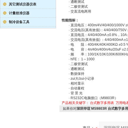
· 通断测试
其它测试仪器仪表
· 二极管测试
· 交直流电两用
计量校准仪器
性能指标：
制冷设备工具
· 直流电压：400m/4V/40/400/1000V ±
· 交流电压(真有效值)：4/40/400/750V ±
· 直流电流：4/40/400mA ±0.8%，10A 
· 交流电流(真有效值) ：4/40/400mA ±1.
· 电 阻：400/4K/40K/400KΩ ±0.5 
· 电 容：4n/40n/400n/4u/20uF ±2.0
· 频 率：100/1K/10K/100K/600KHz 
· hFE： 1～1000
· 二极管测试
· 通断测试
· 数据保持
· zui大/zui小记录
· 相对显示
· 自动量程
· 背 景 光
· RS232C电脑接口（M9803R）
产品相关关键字：
台式数字多用表
万用电
如果你对
深圳华谊 MS9803R 台式数字多