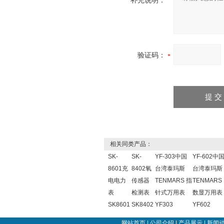
补充说明：
验证码：
相关同类产品：
SK-
SK-
YF-303中国
YF-602中
8601充
8402氧
台湾泰玛斯
台湾泰玛斯
电电力
传感器
TENMARS 指
TENMARS
表
检测表
针式万用表
数显万用表
SK8601
SK8402
YF303
YF602
网站首页
|
公司介绍
|
产品展示
|
新闻