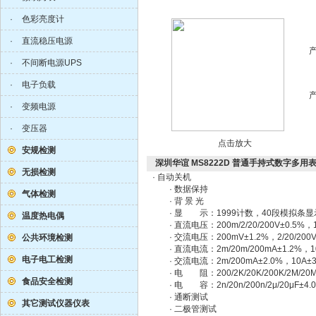
·
色彩亮度计
·
直流稳压电源
·
不间断电源UPS
·
电子负载
·
变频电源
·
变压器
点击放大
安规检测
深圳华谊 MS8222D 普通手持式数字多用
无损检测
· 自动关机
· 数据保持
气体检测
· 背 景 光
· 显 示：1999计数，40段模拟条显
温度热电偶
· 直流电压：200m/2/20/200V±0.5%，1
· 交流电压：200mV±1.2%，2/20/200V±
公共环境检测
· 直流电流：2m/20m/200mA±1.2%，10
电子电工检测
· 交流电流：2m/200mA±2.0%，10A±3
· 电 阻：200/2K/20K/200K/2M/20M
食品安全检测
· 电 容：2n/20n/200n/2μ/20μF±4.
· 通断测试
其它测试仪器仪表
· 二极管测试