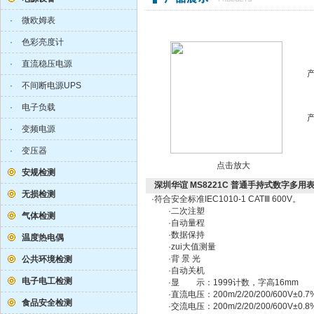
·
微欧姆表
·
色彩亮度计
·
直流稳压电源
·
不间断电源UPS
·
电子负载
·
变频电源
·
变压器
点击放大
安规检测
深圳华谊 MS8221C 普通手持式数字多用
无损检测
·符合安全标准IEC1010-1 CATⅢ 600V。
·二次注塑
气体检测
·自动量程
·数据保持
温度热电偶
·zui大值测量
·背 景 光
公共环境检测
·自动关机
电子电工检测
·显 示：1999计数，字高16mm
·直流电压：200m/2/20/200/600V±0.7
食品安全检测
·交流电压：200m/2/20/200/600V±0.8