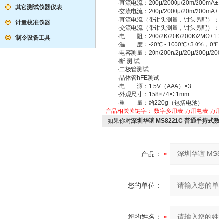
·直流电流：200μ/2000μ/20m/200mA±1
其它测试仪器仪表
·交流电流：200μ/2000μ/20m/200mA±1
·直流电流（带钳头测量，钳头另配）：200A/2
计量校准仪器
·交流电流（带钳头测量，钳头另配）：200A/2
·电 阻：200/2K/20K/200K/2MΩ±1.
制冷设备工具
·温 度：-20℃ - 1000℃±3.0%，0℉ - 
·电容测量：20n/200n/2μ/20μ/200μ/200
·断 测 试
·二极管测试
·晶体管hFE测试
·电 源：1.5V（AAA）×3
·外观尺寸：158×74×31mm
·重 量：约220g（包括电池）
产品相关关键字：
数字多用表
万用电表
万
如果你对
深圳华谊 MS8221C 普通手持式
产品：
您的单位：
您的姓名：