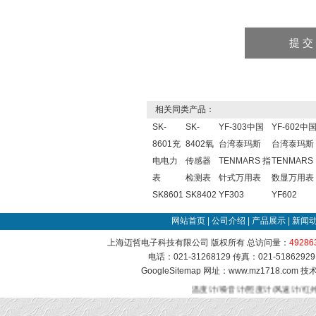
相关同类产品：
SK-
SK-
YF-303中国
YF-602中
8601充
8402氧
台湾泰玛斯
台湾泰玛斯
电电力
传感器
TENMARS 指
TENMARS
表
检测表
针式万用表
数显万用表
SK8601
SK8402
YF303
YF602
网站首页
|
公司介绍
|
产品展示
|
新闻
上海迈哲电子科技有限公司 版权所有 总访问量：
49286
电话：021-31268129 传真：021-51862
GoogleSitemap
网址：www.mz1718.com 
温度计/噪音计/照度计/风速计/红