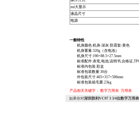
操作方式
zui大显示
液晶尺寸
电源
一般特性
机身颜色
:
机身
-
深灰
防震套
-
黄色
机身重量
:320g
（含电池）
机身尺寸
:190×88.5×27.5mm
标准配件
:
表笔
,
电池
,
说明书
,
合格证
,TP
标准内包装
:
彩盒
标准包装数量
:30
台
外包装尺寸
:465×317×506mm
标准包装箱毛重
:23kg
产品相关关键字：
数字万用表
万用表
如果你对
深圳胜利VC97 3 3/4位数字万用