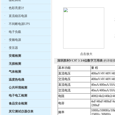
微欧姆表
·
色彩亮度计
·
直流稳压电源
·
不间断电源UPS
·
电子负载
·
变频电源
·
变压器
点击放大
安规检测
深圳胜利VC97 3 3/4位数字万用表
的详细
无损检测
基本功能
量
程
气体检测
直流电压
400mV/4V/40V/4
交流电压
400mV/4V/40V/4
温度热电偶
直流电流
40mA/400mA/10
公共环境检测
交流电流
40mA/400mA/10
电子电工检测
电阻
400Ω/4kΩ/40kΩ/
4nF/40nF/400nF/4
电容
食品安全检测
/200uF
100Hz/1000Hz/10
其它测试仪器仪表
频率
/1MHz /30MHz