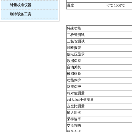
计量校准仪器
温度
-40
℃
-1000
℃
制冷设备工具
特殊功能
二极管测试
三极管测试
通断报警
低电压显示
数据保持
自动关机
模拟棒条
功能保护
防震保护
相对值测量
zui大
/
zui小值测量
占空比测量
输入阻抗
采样速率
交流频响