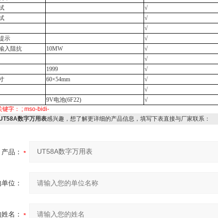
试
√
试
√
√
提示
√
输入阻抗
10M
W
√
√
1999
√
寸
60×54mm
√
√
9V
电池
(6F22)
√
关键字：
; mso-bidi-
UT58A数字万用表
感兴趣，想了解更详细的产品信息，填写下表直接与厂家联系：
产品：
的单位：
的姓名：