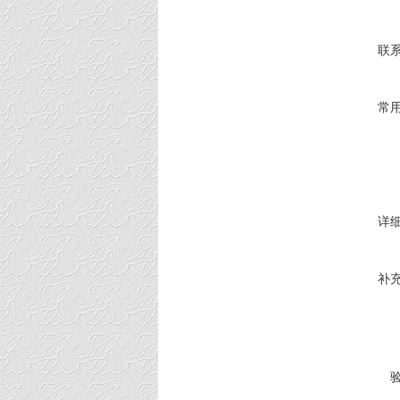
联
常
详
补