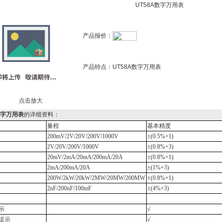
UT58A数字万用表
产品报价：
产品特点：
UT58A数字万用表
点击放大
数字万用表
的详细资料：
量程
基本精度
200mV/2V/20V/200V/1000V
±(0.5%+1)
2V/20V/200V/1000V
±(0.8%+3)
20
m
V/2mA/20mA/200mA/20A
±(0.8%+1)
2mA/200mA/20A
±(1%+3)
200
W
/2k
W
/20k
W
/2M
W
/20M
W/200
M
W
±(0.8%+1)
2nF/200nF/100
m
F
±(4%+3)
示
√
提示
√