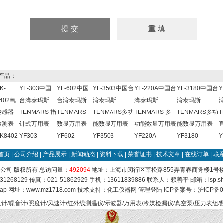
产品：
K-
YF-303中国
YF-602中国
YF-3503中国台
YF-220A中国台
YF-3180中国台
Y
402氧
台湾泰玛斯
台湾泰玛斯
湾泰玛斯
湾泰玛斯
湾泰玛斯
传感器
TENMARS 指
TENMARS
TENMARS多功
TENMARS 多
TENMARS多功
T
检测表
针式万用表
数显万用表
能数显万用表
功能数显万用表
能数显万用表
K8402
YF303
YF602
YF3503
YF220A
YF3180
Y
首页
|
公司介绍
|
产品展示
|
新闻动态
|
资料下载
|
荣誉证书
|
技术文章
|
在线订单
|
联
公司 版权所有 总访问量：
492094
地址：上海市闵行区莘松路855弄青春商务楼1号楼84
31268129 传真：021-51862929 手机：13611839886 联系人：赖善平 邮箱：
lsp.
map
网址：www.mz1718.com 技术支持：
化工仪器网
管理登陆
ICP备案号：
沪ICP备0
计/噪音计/照度计/风速计/红外线测温仪/示波器/万用表/冷媒检漏仪/真空泵/压力表组/