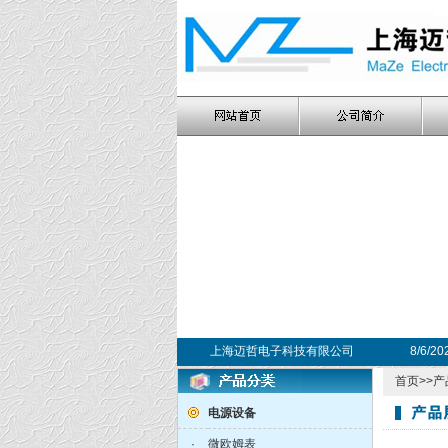
上海迈哲电子科技有限公司
8/6/2
首页
>>
产
电源设备
·
微欧姆表