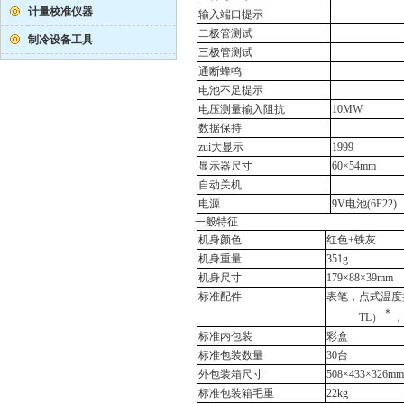
计量校准仪器
输入端口提示
二极管测试
制冷设备工具
三极管测试
通断蜂鸣
电池不足提示
电压测量输入阻抗
10M
W
数据保持
zui大显示
1999
显示器尺寸
60×54mm
自动关机
电源
9V
电池
(6F22)
一般特征
机身颜色
红色
+
铁灰
机身重量
351g
机身尺寸
179×88×39mm
标准配件
表笔，点式温度
＊
TL
）
，
标准内包装
彩盒
标准包装数量
30
台
外包装箱尺寸
508×433×326mm
标准包装箱毛重
22kg