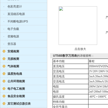
·
色彩亮度计
·
直流稳压电源
·
不间断电源UPS
·
电子负载
·
变频电源
·
变压器
点击放大
安规检测
UT58B数字万用表
的详细资料：
无损检测
基本功能
量程
气体检测
直流电压
200mV/2V/20V
交流电压
2V/20V/200V/
温度热电偶
直流电流
2mA/20mA/200
公共环境检测
交流电流
2mA/200mA/2
电阻
200
W
/2k
W
/20k
电子电工检测
电容
2nF/200nF/100
食品安全检测
摄氏温度
-40
℃∽
1000
℃
特殊功能
其它测试仪器仪表
全符号显示