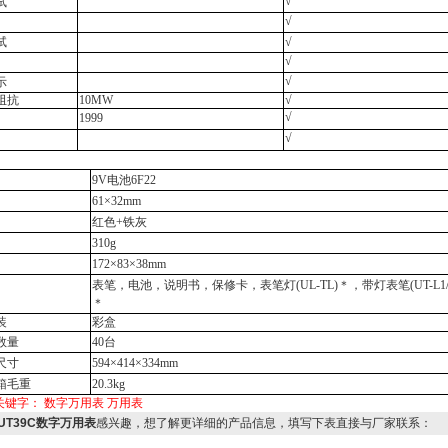
√
试
√
试
√
√
√
示
阻抗
10M
W
√
√
1999
√
9V
电池
6F22
61×32mm
红色
+
铁灰
310g
172×83×38mm
表笔，电池，说明书，保修卡，表笔灯
(UL-TL)＊
，带灯表笔
(UT-L1
＊
装
彩盒
数量
40
台
尺寸
594×414×334mm
箱毛重
20.3kg
关键字：
数字万用表
万用表
UT39C数字万用表
感兴趣，想了解更详细的产品信息，填写下表直接与厂家联系：