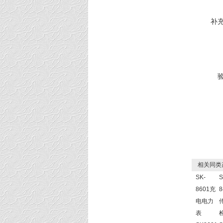
补
相关同类
SK-
S
8601充
8
电电力
表