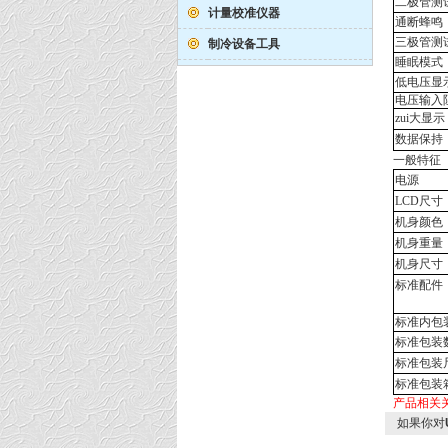
二极管测
计量校准仪器
通断蜂鸣
三极管测
制冷设备工具
睡眠模式
低电压显
电压输入
zui大显示
数据保持
一般特征
电源
LCD
尺寸
机身颜色
机身重量
机身尺寸
标准配件
标准内包
标准包装
标准包装
标准包装
产品相关
如果你对