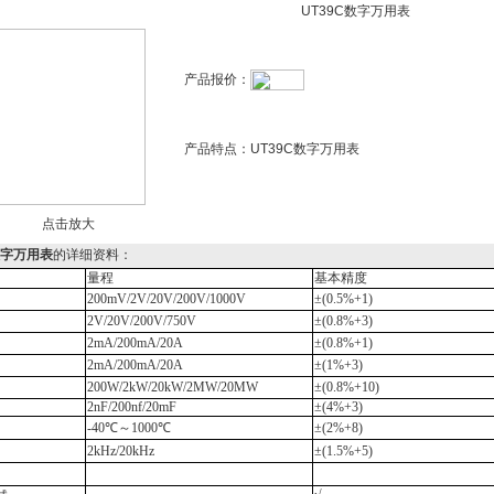
UT39C数字万用表
产品报价：
产品特点：
UT39C数字万用表
点击放大
数字万用表
的详细资料：
量程
基本精度
200mV/2V/20V/200V/1000V
±(0.5%+1)
2V/20V/200V/750V
±(0.8%+3)
2mA/200mA/20A
±(0.8%+1)
2mA/200mA/20A
±(1%+3)
200
W
/2k
W
/20k
W
/2M
W/
20M
W
±(0.8%+10)
2nF/200nf/20
m
F
±(4%+3)
-40℃
～
1000℃
±(2%+8)
2kHz/20kHz
±(1.5%+5)