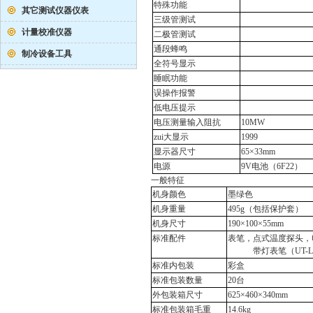
特殊功能
其它测试仪器仪表
三级管测试
计量校准仪器
二极管测试
通段蜂鸣
制冷设备工具
全符号显示
睡眠功能
误操作报警
低电压提示
电压测量输入阻抗
10M
W
zui大显示
1999
显示器尺寸
65×33mm
电源
9V
电池（
6F22
）
一般特征
机身颜色
墨绿色
机身重量
495g
（包括保护套）
机身尺寸
190×100×55mm
标准配件
表笔，点式温度探头，
带灯表笔（
UT-L
标准内包装
彩盒
标准包装数量
20
台
外包装箱尺寸
625×460×340mm
标准包装箱毛重
14.6kg