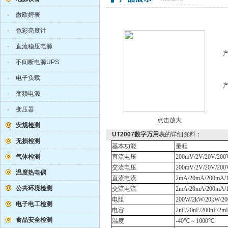
·
微欧姆表
·
色彩亮度计
·
直流稳压电源
·
不间断电源UPS
·
电子负载
·
变频电源
·
变压器
点击放大
安规检测
UT2007数字万用表
的详细资料：
无损检测
基本功能
量程
气体检测
直流电压
200mV/2V/20V/200
交流电压
200mV/2V/20V/200
温度热电偶
直流电流
2mA/20mA/200mA/
公共环境检测
交流电流
2mA/20mA/200mA/
电阻
200W
/2k
W
/20k
W
/2
电子电工检测
电容
2nF/20nF/200nF/2
m
食品安全检测
温度
-40
℃～
1000
℃