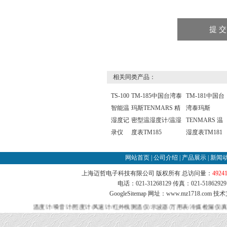
相关同类产品：
TS-100
TM-185中国台湾泰
TM-181中国台
智能温
玛斯TENMARS 精
湾泰玛斯
湿度记
密型温湿度计/温湿
TENMARS 温
录仪
度表TM185
湿度表TM181
网站首页
|
公司介绍
|
产品展示
|
新闻
上海迈哲电子科技有限公司 版权所有 总访问量：
4924
电话：021-31268129 传真：021-51862
GoogleSitemap
网址：www.mz1718.com 技
温度计/噪音计/照度计/风速计/红外线测温仪/示波器/万用表/冷媒检漏仪