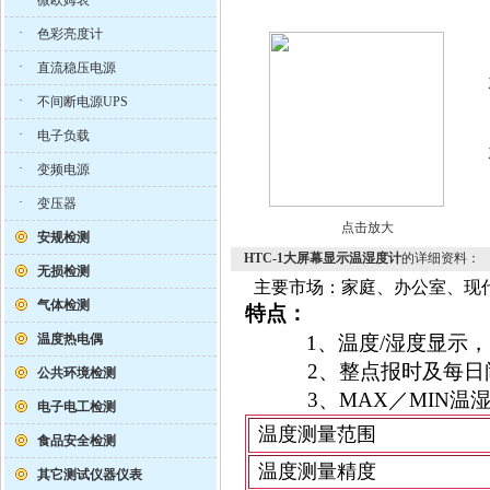
微欧姆表
·
色彩亮度计
·
直流稳压电源
·
不间断电源UPS
·
电子负载
·
变频电源
·
变压器
点击放大
安规检测
HTC-1大屏幕显示温湿度计
的详细资料：
无损检测
主要市场：家庭、办公室、现
气体检测
特点：
温度热电偶
1
、
温度
/
湿度显示，
2
、整点报时及每
公共环境检测
3
、
MAX
／
MIN
温
电子电工检测
温度测量范围
食品安全检测
温度测量精度
其它测试仪器仪表