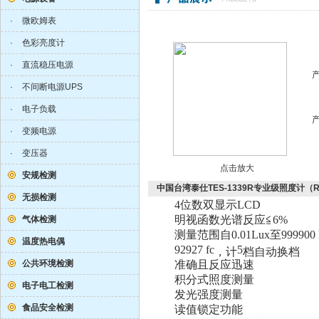
·
微欧姆表
·
色彩亮度计
·
直流稳压电源
·
不间断电源UPS
·
电子负载
·
变频电源
·
变压器
点击放大
安规检测
中国台湾泰仕TES-1339R专业级照度计（R
无损检测
4
位数双显示
LCD
明视函数光谱反应≦
6%
气体检测
测量范围自
0.01Lux
至
999900
温度热电偶
92927 fc
5
，计
档自动换档
公共环境检测
准确且反应迅速
积分式照度测量
电子电工检测
发光强度测量
食品安全检测
读值锁定功能