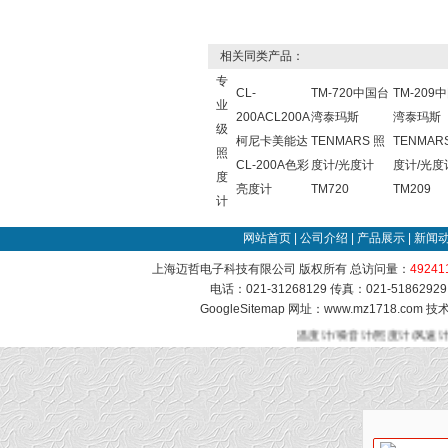
相关同类产品：
专
CL-
TM-720中国台
TM-209
业
200ACL200A
湾泰玛斯
湾泰玛斯
级
柯尼卡美能达
TENMARS 照
TENMAR
照
CL-200A色彩
度计/光度计
度计/光度
度
亮度计
TM720
TM209
计
网站首页
|
公司介绍
|
产品展示
|
新闻
上海迈哲电子科技有限公司 版权所有 总访问量：
49241
电话：021-31268129 传真：021-51862
GoogleSitemap
网址：www.mz1718.com 
温度计/噪音计/照度计/风速计