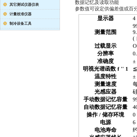
数据记忆及读取功能
其它测试仪器仪表
参数值可设定供偏差值或百
计量校准仪器
显示器
4
制冷设备工具
9
测量范围
9
(
过载显示
O
分辨率
0
准确度
±
明视光谱函数
f '' 1
温度特性
±
测量速度
光感应器
手动数据记忆容量
9
自动数据记忆容量
4
操作
/
储存环境
0
电源
6
电池寿命