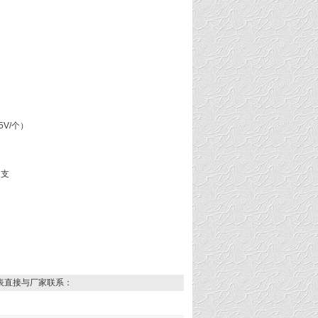
5V/个）
1支
表直接与厂家联系：