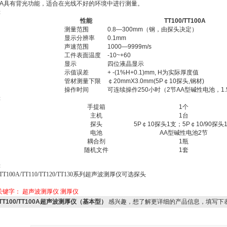
00A具有背光功能，适合在光线不好的环境中进行测量。
：
性能
TT100/TT100A
测量范围
0.8—300mm（钢，由探头决定）
显示分辨率
0.1mm
声速范围
1000—9999m/s
工件表面温度
-10~+60
显示
四位液晶显示
示值误差
+ -(1%H+0.1)mm, H为实际厚度值
管材测量下限
￠20mmX3.0mm(5P￠10探头,钢材)
操作时间
可连续操作250小时（2节AA型碱性电池，1.
：
手提箱
1个
主机
1台
探头
5P￠10探头1支；5P￠10/90探头
电池
AA型碱性电池2节
耦合剂
1瓶
随机文件
1套
：
/TT100A/TT110/TT120/TT130系列超声波测厚仪可选探头
关键字：
超声波测厚仪
测厚仪
TT100/TT100A超声波测厚仪（基本型）
感兴趣，想了解更详细的产品信息，填写下