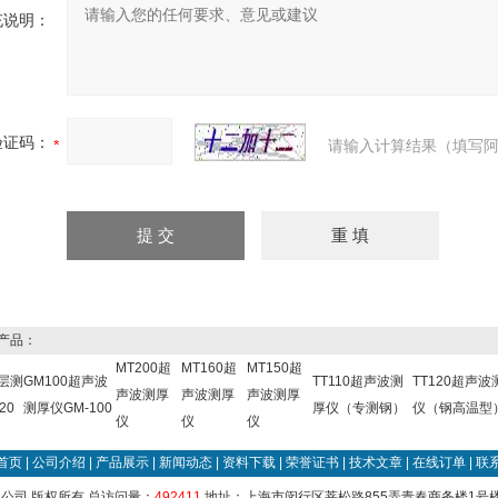
充说明：
验证码：
请输入计算结果（填写阿
产品：
MT200超
MT160超
MT150超
涂层测
GM100超声波
TT110超声波测
TT120超声波
声波测厚
声波测厚
声波测厚
20
测厚仪GM-100
厚仪（专测钢）
仪（钢高温型
仪
仪
仪
首页
|
公司介绍
|
产品展示
|
新闻动态
|
资料下载
|
荣誉证书
|
技术文章
|
在线订单
|
联
公司 版权所有 总访问量：
492411
地址：上海市闵行区莘松路855弄青春商务楼1号楼84