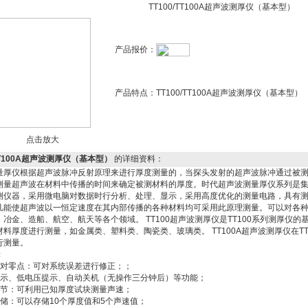
TT100/TT100A超声波测厚仪（基本型）
产品报价：
产品特点：
TT100/TT100A超声波测厚仪（基本型）
点击放大
/TT100A超声波测厚仪（基本型）
的详细资料：
量厚仪根据超声波脉冲反射原理来进行厚度测量的，当探头发射的超声波脉冲通过被
测量超声波在材料中传播的时间来确定被测材料的厚度。时代超声波测量厚仪系列是
测仪器，采用微电脑对数据时行分析、处理、显示，采用高度优化的测量电路，具有
凡能使超声波以一恒定速度在其内部传播的各种材料均可采用此原理测量。可以对各
、冶金、造船、航空、航天等各个领域。 TT100超声波测厚仪是TT100系列测厚仪
材料厚度进行测量，如金属类、塑料类、陶瓷类、玻璃类。 TT100A超声波测厚仪在T
行测量。
：
校对零点：可对系统误差进行修正；；
提示、低电压提示、自动关机（无操作三分钟后）等功能；
调节：可利用已知厚度试块测量声速；
存储：可以存储10个厚度值和5个声速值；