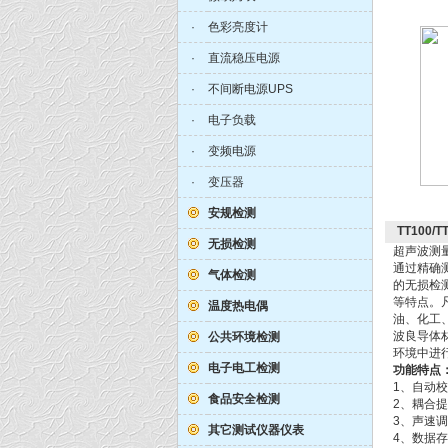
·
色彩亮度计
·
直流稳压电源
·
不间断电源UPS
·
电子负载
·
变频电源
·
变压器
安规检测
TT100
无损检测
超声波测
通过精确
气体检测
的无损检
等特点。
温度热电偶
油、化工
波良导体
公共环境检测
环境中进
电子电工检测
功能特点
1、自动
食品安全检测
2、耦合
3、声速
其它测试仪器仪表
4、数据