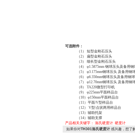
可选附件：
（1） 短型金刚石压头
（2） 扁型金刚石压头
（3） 细长型金刚石压头
（4） φ1.5875mm 钢球压头及备用
（5） φ3.175mm钢球压头 及备用
（6） φ6.350mm钢球压头及备
（7） φ12.70mm钢球压头 及备用
（8） TA220微型打印机
（9） φ225mm平面样品台
（10）φ150mm平面样品台
（11）平面/V型样品台
（12） V型/点状两用样品台
（13）辅助托架
（14）辅助支撑
产品相关关键字：
洛氏硬度计
硬度计
如果你对
TH301洛氏硬度计
感兴趣，想了