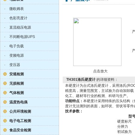
·
微欧姆表
·
色彩亮度计
·
直流稳压电源
·
不间断电源UPS
·
电子负载
·
变频电源
·
变压器
点击放大
安规检测
TH301洛氏硬度计
的详细资料：
无损检测
本硬度计为台式洛氏硬度计，采用洛氏(RO
精度高，测量范围宽，主试验力自动加卸载
气体检测
化工、建材等行业的检测、科研与生产。
功能特点：
本硬度计采用特殊的压头结构（
温度热电偶
度计无法测到的表面，如环状、管状等零件
技术参数：
公共环境检测
型
电子电工检测
硬度标尺
分辨力
食品安全检测
初试验力