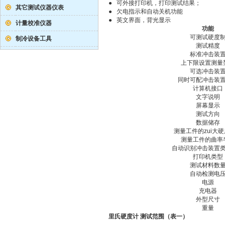
● 可外接打印机，打印测试结果；
其它测试仪器仪表
● 欠电指示和自动关机功能
● 英文界面，背光显示
计量校准仪器
功能
可测试硬度
制冷设备工具
测试精度
标准冲击装
上下限设置测量
可选冲击装
同时可配冲击装
计算机接口
文字说明
屏幕显示
测试方向
数据储存
测量工件的zui大
测量工件的曲率
自动识别冲击装置
打印机类型
测试材料数
自动检测电
电源
充电器
外型尺寸
重量
里氏硬度计 测试范围（表一）