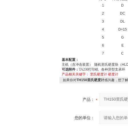
1
D
2
DC
3
DL
4
D+15
5
G
6
E
7
C
基本配置：
主机（含冲击装置） 随机里氏硬度块（HLD
可选附件：
TA230打印机 各种异型支承环
产品相关关键字：
里氏硬度计
硬度计
如果你对
TH150里氏硬度计
感兴趣，想了
产品：
您的单位：