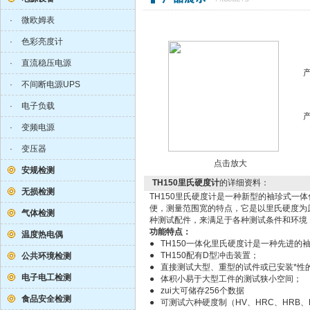
·
微欧姆表
·
色彩亮度计
·
直流稳压电源
·
不间断电源UPS
·
电子负载
·
变频电源
·
变压器
点击放大
安规检测
TH150里氏硬度计
的详细资料：
无损检测
TH150里氏硬度计是一种新型的袖珍式
便，测量范围宽的特点，它是以里氏硬度为
气体检测
种测试配件，来满足于各种测试条件和环境
功能特点：
温度热电偶
● TH150一体化里氏硬度计是一种先进
● TH150配有D型冲击装置；
公共环境检测
● 直接测试大型、重型的试件或已安装*性
电子电工检测
● 体积小易于大型工件的测试狭小空间；
● zui大可储存256个数据
食品安全检测
● 可测试六种硬度制（HV、HRC、HRB