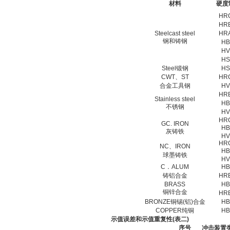
材料
硬度
HR
HR
Steelcast steel
HR
钢和铸钢
HB
HV
HS
Steel锻钢
HS
CWT、ST
HR
合金工具钢
HV
HR
Stainless steel
HB
不锈钢
HV
HR
GC. IRON
HB
灰铸铁
HV
HR
NC、IRON
HB
球墨铸铁
HV
C．ALUM
HB
铸铝合金
HR
BRASS
HB
铜锌合金
HR
BRONZE铜锡(铝)合金
HB
COPPER纯铜
HB
示值误差和示值重复性(表二)
序号
冲击装置