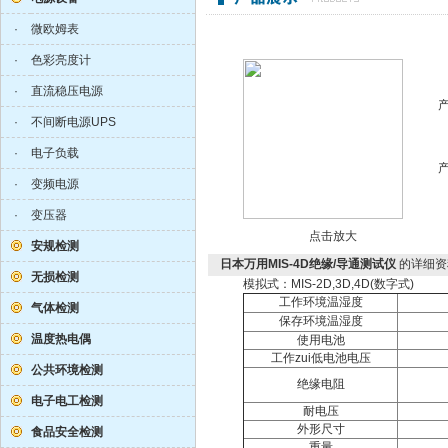
·
微欧姆表
·
色彩亮度计
·
直流稳压电源
·
不间断电源UPS
·
电子负载
·
变频电源
·
变压器
点击放大
安规检测
日本万用MIS-4D绝缘/导通测试仪
的详细资
无损检测
模拟式：MIS-2D,3D,4D(数字式)
工作环境温湿度
气体检测
保存环境温湿度
温度热电偶
使用电池
工作zui低电池电压
公共环境检测
绝缘电阻
电子电工检测
耐电压
外形尺寸
食品安全检测
重量