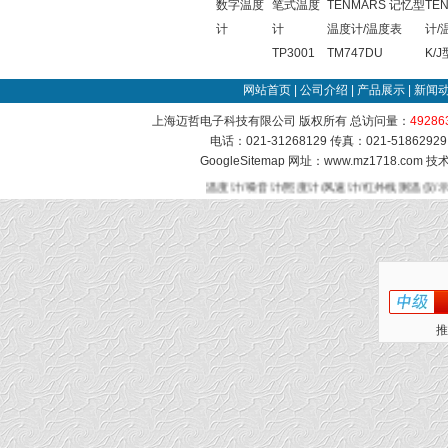
数字温度
笔式温度
TENMARS 记忆型
TE
计
计
温度计/温度表
计/
TP3001
TM747DU
K/J
网站首页
|
公司介绍
|
产品展示
|
新闻
上海迈哲电子科技有限公司 版权所有 总访问量：
49286
电话：021-31268129 传真：021-51862
GoogleSitemap
网址：www.mz1718.com 
温度计/噪音计/照度计/风速计/红外线测温仪/
推