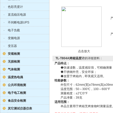
·
色彩亮度计
·
直流稳压电源
·
不间断电源UPS
·
电子负载
·
变频电源
·
变压器
点击放大
安规检测
TL-T804A烤箱温度计
的详细资料：
无损检测
产品特点：
◆快速读数，温度感应强，可精确测量
气体检测
◆不锈钢外壳，安全环保；
◆放置于烤箱内，即美观又适用。
温度热电偶
性能参数：
外型尺寸：62mm(宽)x78mm(高)x39mm
公共环境检测
温度范围：50～300℃，100～600°F
电子电工检测
测量精度：±2℃/3°F
产品净重：39克
食品安全检测
适用范围：
本品主要用于烤箱烹烤食物时测量温度
其它测试仪器仪表