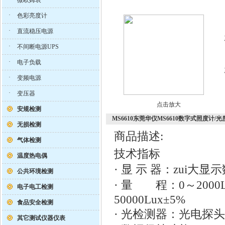
微欧姆表
·
色彩亮度计
·
直流稳压电源
·
不间断电源UPS
·
电子负载
·
变频电源
·
变压器
点击放大
安规检测
MS6610东莞华仪MS6610数字式照度计/光
无损检测
商品描述:
气体检测
技术指标
温度热电偶
· 显 示 器：zui大显
公共环境检测
· 量 程：0～2000Lu
电子电工检测
50000Lux±5%
食品安全检测
· 光检测器：光电探
其它测试仪器仪表