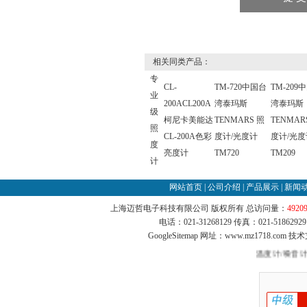
相关同类产品：
专
CL-
TM-720中国台
TM-209
业
200ACL200A
湾泰玛斯
湾泰玛斯
级
柯尼卡美能达
TENMARS 照
TENMAR
照
CL-200A色彩
度计/光度计
度计/光度
度
亮度计
TM720
TM209
计
网站首页
|
公司介绍
|
产品展示
|
新闻
上海迈哲电子科技有限公司 版权所有 总访问量：
4920
电话：021-31268129 传真：021-51862
GoogleSitemap
网址：www.mz1718.com 技
温度计/噪音计