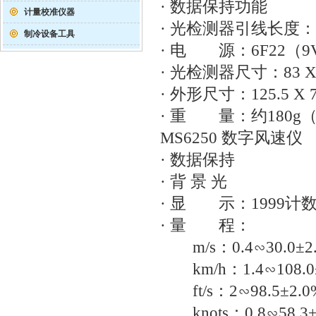
· 数据保持功能
计量校准仪器
· 光检测器引线长度：约
制冷设备工具
· 电 源：6F22（9V
· 光检测器尺寸：83 X 5
· 外形尺寸：125.5 X 7
· 重 量：约180g
MS6250 数字风速仪
· 数据保持
· 背 景 光
· 显 示：1999计
· 量 程：
m/s：0.4∽30.0±2
km/h：1.4∽108.0
ft/s：2∽98.5±2.0
knots：0.8∽58.3±