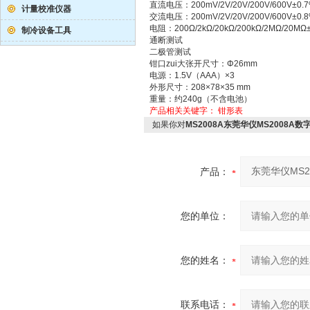
直流电压：200mV/2V/20V/200V/600V±0.
计量校准仪器
交流电压：200mV/2V/20V/200V/600V±0.
电阻：200Ω/2kΩ/20kΩ/200kΩ/2MΩ/20MΩ
制冷设备工具
通断测试
二极管测试
钳口zui大张开尺寸：Φ26mm
电源：1.5V（AAA）×3
外形尺寸：208×78×35 mm
重量：约240g（不含电池）
产品相关关键字：
钳形表
如果你对
MS2008A东莞华仪MS2008A
产品：
您的单位：
您的姓名：
联系电话：