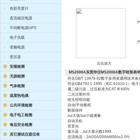
·
色彩亮度计
·
直流稳压电源
·
不间断电源UPS
·
电子负载
·
变频电源
·
变压器
点击放大
安规检测
MS2008A东莞华仪MS2008A数字钳形表
无损检测
符合GB/T 13978-92数字多用表通用技术条
符合GB4793.1-1995（IEC-61010-1
气体检测
属二级污染，过压标准为CAT III 600V
二次注塑外壳
温度热电偶
钳头照明功能
自动/手动量程
公共环境检测
数据保持
电子电工检测
zui大值/zui小值测量
自动关机
食品安全检测
背景光
显示器：zui大显示数1999
其它测试仪器仪表
交流电流：2A/20A/200A/600A±2.0%