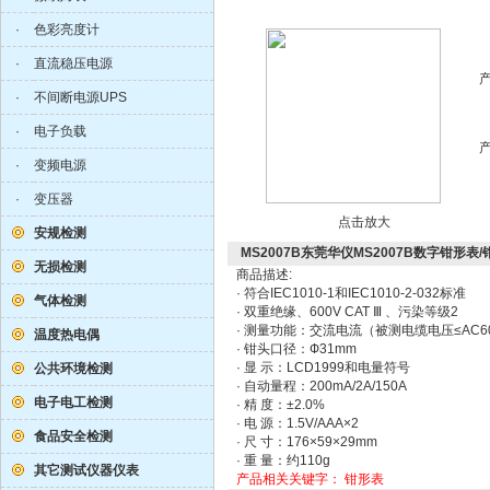
·
色彩亮度计
·
直流稳压电源
·
不间断电源UPS
·
电子负载
·
变频电源
·
变压器
点击放大
安规检测
MS2007B东莞华仪MS2007B数字钳形表
无损检测
商品描述:
· 符合IEC1010-1和IEC1010-2-032标准
气体检测
· 双重绝缘、600V CAT Ⅲ 、污染等级2
· 测量功能：交流电流（被测电缆电压≤AC6
温度热电偶
· 钳头口径：Ф31mm
· 显 示：LCD1999和电量符号
公共环境检测
· 自动量程：200mA/2A/150A
电子电工检测
· 精 度：±2.0%
· 电 源：1.5V/AAA×2
食品安全检测
· 尺 寸：176×59×29mm
· 重 量：约110g
其它测试仪器仪表
产品相关关键字：
钳形表