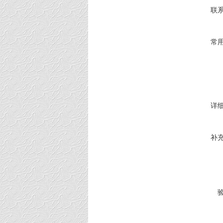
联
常
详
补