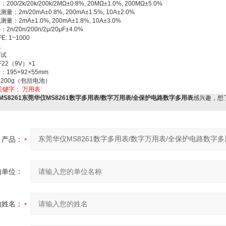
200/2k/20k/200k/2MΩ±0.8%, 20MΩ±1.0%, 200MΩ±5.0%
量：2m/20mA±0.8%, 200mA±1.5%, 10A±2.0%
量：2mA±1.0%, 200mA±1.8%, 10A±3.0%
2n/20n/200n/2μ/20μF±4.0%
E: 1~1000
试
测试
F22（9V）×1
：195×92×55mm
约200g（包括电池）
关键字：
万用表
MS8261东莞华仪MS8261数字多用表/数字万用表/全保护电路数字多用表
感兴趣，想
产品：
的单位：
的姓名：