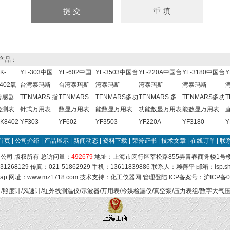
产品：
K-
YF-303中国
YF-602中国
YF-3503中国台
YF-220A中国台
YF-3180中国台
Y
402氧
台湾泰玛斯
台湾泰玛斯
湾泰玛斯
湾泰玛斯
湾泰玛斯
传感器
TENMARS 指
TENMARS
TENMARS多功
TENMARS 多
TENMARS多功
T
检测表
针式万用表
数显万用表
能数显万用表
功能数显万用表
能数显万用表
K8402
YF303
YF602
YF3503
YF220A
YF3180
Y
首页
|
公司介绍
|
产品展示
|
新闻动态
|
资料下载
|
荣誉证书
|
技术文章
|
在线订单
|
联
公司 版权所有 总访问量：
492679
地址：上海市闵行区莘松路855弄青春商务楼1号楼84
31268129 传真：021-51862929 手机：13611839886 联系人：赖善平 邮箱：
lsp.
map
网址：www.mz1718.com 技术支持：
化工仪器网
管理登陆
ICP备案号：
沪ICP备0
/照度计/风速计/红外线测温仪/示波器/万用表/冷媒检漏仪/真空泵/压力表组/数字大气压