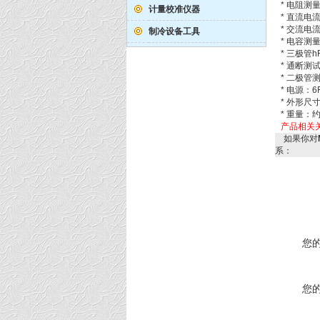
* 电阻测量：
计量校准仪器
* 直流电流测
* 交流电流测
制冷设备工具
* 电容测量：
* 三极管hF
* 通断测
* 二极管
* 电源：6
* 外形尺寸
* 重量：
产品相关
如果你对
系：
您
您