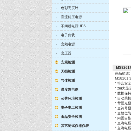
·
色彩亮度计
·
直流稳压电源
·
不间断电源UPS
·
电子负载
·
变频电源
·
变压器
安规检测
MS826
无损检测
商品描述:
MS8261
气体检测
* 符合安全标准
* zui大显
温度热电偶
* 数据保
* 自动关
公共环境检测
* 背景光
电子电工检测
* 全符号
* 全档位
食品安全检测
* 内置自
* 直流电压测
其它测试仪器仪表
* 交流电压测