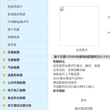
·
色彩亮度计
·
直流稳压电源
·
不间断电源UPS
·
电子负载
·
变频电源
·
变压器
点击放大
安规检测
扬子仪器YD2654B接地电阻测试仪
的详细
无损检测
性能特点
高亮度荧光屏VFD显示、醒目、美观
气体检测
过零启动、过零切断功能
电阻值可上下限设置
温度热电偶
zui大输出电流可达60A
测试数据自动保存
公共环境检测
可选配RS232C接口和PLC接口
电子电工检测
技术指标
食品安全检测
型号
其它测试仪器仪表
输出电流范围