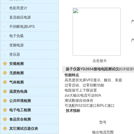
·
色彩亮度计
·
直流稳压电源
·
不间断电源UPS
·
电子负载
·
变频电源
·
变压器
点击放大
安规检测
扬子仪器YD2654接地电阻测试仪
的详细资
无损检测
性能特点
高亮度荧光屏VFD显示、醒目、美观
气体检测
过零启动、过零切断功能
电阻值可上下限设置
温度热电偶
zui大输出电流可达60A
测试数据自动保存
公共环境检测
可选配RS232C接口和PLC接口
电子电工检测
技术指标
食品安全检测
型号
其它测试仪器仪表
输出电流范围