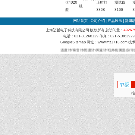
仪4020
正时灯
测试仪
机
型
3368
3166
3
网站首页
|
公司介绍
|
产品展示
|
新闻
上海迈哲电子科技有限公司 版权所有 总访问量：
49267
电话：021-31268129 传真：021-51862
GoogleSitemap
网址：www.mz1718.com 
温度计/噪音计/照度计/风速计/红外线测温仪/示
推