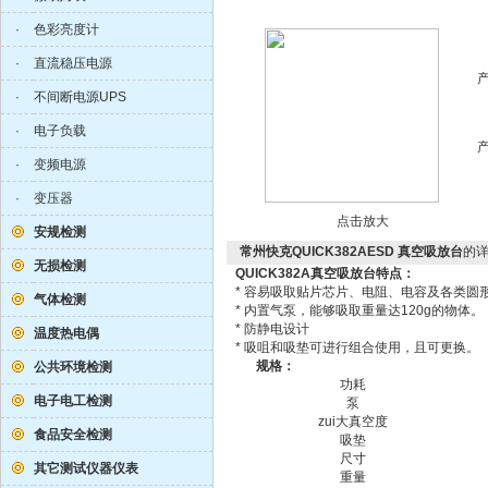
·
色彩亮度计
·
直流稳压电源
·
不间断电源UPS
·
电子负载
·
变频电源
·
变压器
点击放大
安规检测
常州快克QUICK382AESD 真空吸放台
的
无损检测
QUICK382A真空吸放台特点：
* 容易吸取贴片芯片、电阻、电容及各类圆
气体检测
* 内置气泵，能够吸取重量达120g的物体。
* 防静电设计
温度热电偶
* 吸咀和吸垫可进行组合使用，且可更换。
规格：
公共环境检测
功耗
电子电工检测
泵
zui大真空度
食品安全检测
吸垫
尺寸
其它测试仪器仪表
重量