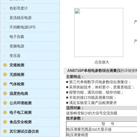
·
色彩亮度计
·
直流稳压电源
·
不间断电源UPS
·
电子负载
·
变频电源
·
变压器
点击放大
安规检测
AN8716P单相电参数综合测量仪
的详细资
无损检测
主要特点
■ 第三代单相数字式电参数综合测量仪；
气体检测
■ 采用表贴技术，体积更小，质量更稳定；
■ 报警功能，通讯功能，锁存功能；
温度热电偶
■ 丰富的接口功能及测量功能；
■ 满足实验室工频产品检测要求
公共环境检测
适用对象
电子电工检测
波形畸变较少的大信号交流负载
技术参数
食品安全检测
型 号
电压测量范围及zui大显示值
其它测试仪器仪表
电压测量精度