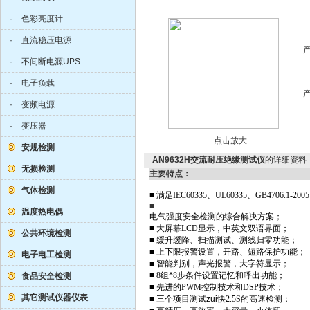
·
色彩亮度计
·
直流稳压电源
·
不间断电源UPS
·
电子负载
·
变频电源
·
变压器
点击放大
安规检测
AN9632H交流耐压绝缘测试仪
的详细资料
无损检测
主要特点：
气体检测
■
满足
IEC60335
、
UL60335
、
GB4706.1-2005
■
温度热电偶
电气强度安全检测的综合解决方案；
■
大屏幕
LCD
显示，中英文双语界面；
公共环境检测
■
缓升缓降、扫描测试、测线归零功能；
■
上下限报警设置，开路、短路保护功能；
电子电工检测
■
智能判别，声光报警，大字符显示；
■
8
组
*8
步条件设置记忆和呼出功能；
食品安全检测
■
先进的
PWM
控制技术和
DSP
技术；
其它测试仪器仪表
■
三个项目测试zui快
2.5S
的高速检测；