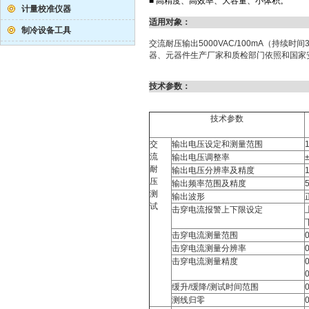
■
高精度、高效率、大容量、小体积。
计量校准仪器
适用对象：
制冷设备工具
交流耐压输出5000VAC/100mA（持续
器、元器件生产厂家和质检部门依照和国家
技术参数：
技术参数
交
输出电压设定和测量范围
流
输出电压调整率
耐
输出电压分辨率及精度
压
输出频率范围及精度
测
输出波形
试
击穿电流报警上下限设定
击穿电流测量范围
击穿电流测量分辨率
击穿电流测量精度
缓升/缓降/测试时间范围
测线归零