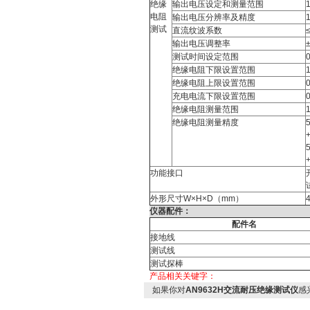
绝缘
输出电压设定和测量范围
电阻
输出电压分辨率及精度
测试
直流纹波系数
输出电压调整率
测试时间设定范围
绝缘电阻下限设置范围
绝缘电阻上限设置范围
充电电流下限设置范围
绝缘电阻测量范围
绝缘电阻测量精度
功能接口
外形尺寸W×H×D（mm）
仪器配件：
配件名
接地线
测试线
测试探棒
产品相关关键字：
如果你对
AN9632H交流耐压绝缘测试仪
感