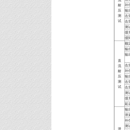
流
补
耐
压
输
测
击
试
击
测
缓
缓
额
输
输
直
击
流
补
耐
压
输
测
击
试
击
测
缓
延
输
泄
补
测
泄