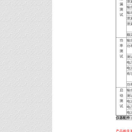
泄
漏
输
测
输
试
泄
泄
额
功
输
率
功
测
试
测
电
电
有
功
启
输
动
测
测
电
试
电
电
仪器配件
产品相关