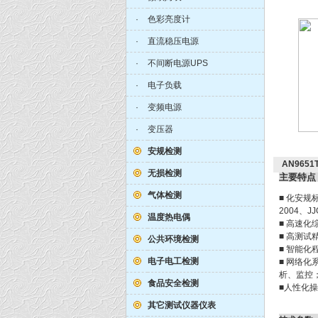
·
色彩亮度计
·
直流稳压电源
·
不间断电源UPS
·
电子负载
·
变频电源
·
变压器
安规检测
AN96
无损检测
主要特点
气体检测
■ 化安规标
2004、J
温度热电偶
■ 高速化
■ 高测试
公共环境检测
■ 智能
电子电工检测
■ 网络
析、监控
食品安全检测
■人性化操
其它测试仪器仪表