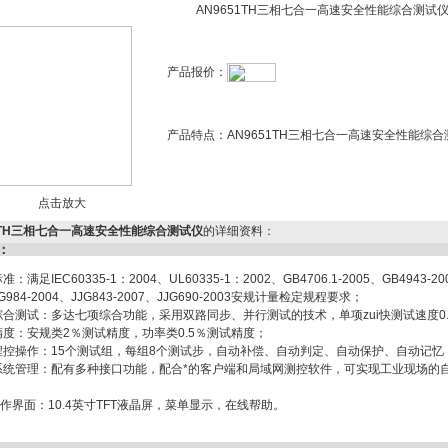
AN9651TH三相七合一高速安全性能综合测试
产品报价：
产品特点：
AN9651TH三相七合一高速安全性能综
点击放大
51TH三相七合一高速安全性能综合测试仪
的详细资料：
：
准：满足IEC60335-1：2004、UL60335-1：2002、GB4706.1-2005、GB494
JG984-2004、JJG843-2007、JJG690-2003安规计量检定规程要求；
综合测试：多达七项综合功能，采用双路同步、并行测试的技术，单项zui快测试速度0.
精度：安规类2％测试精度，功率类0.5％测试精度；
化程控操作：15个测试组，每组8个测试步，自动补偿、自动判定、自动保护、自动记忆
化系统管理：配有多种接口功能，配合*的客户端和局域网测控软件，可实现工业现场的
；
作界面：10.4英寸TFT液晶屏，菜单显示，在线帮助。