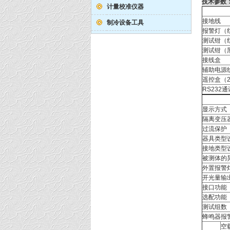
技术参数
计量校准仪器
接地线
制冷设备工具
报警灯（
测试钳（
测试钳（
接线盒
辅助电源
遥控盒（
RS232
显示方式
隔离变压
过流保护
器具类型
接地类型
被测体的
外置报警
开光量输
接口功能
选配功能
测试组数
蜂鸣器报
空