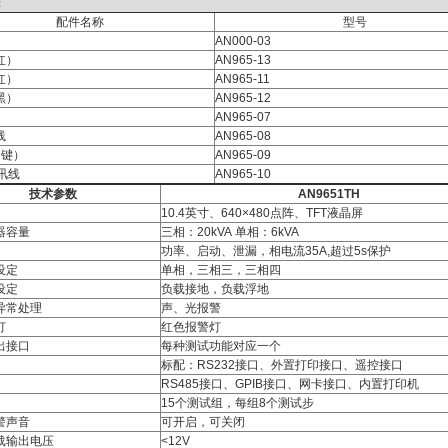
：
配件名称
型号
AN000-03
红）
AN965-13
红）
AN965-11
黑）
AN965-12
AN965-07
线
AN965-08
2键）
AN965-09
通讯线
AN965-10
技术参数
AN9651TH
10.4英寸、640×480点阵、TFT液晶屏
器容量
三相：20kVA 单相：6kVA
功率、启动、泄漏，相电流35A,超过5s保护
设定
单相，三相三，三相四
设定
负载接地，负载浮地
异常处理
声、光报警
灯
红色报警灯
出接口
每种测试功能对应一个
标配：RS232接口、外置打印接口、遥控接口
RS485接口、GPIB接口、网卡接口、内置打印机
15个测试组，每组8个测试步
警声音
可开启，可关闭
载输出电压
<12V