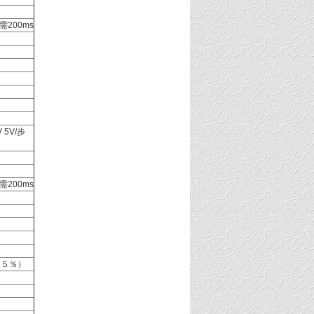
200ms
 5V/步
200ms
率５％）