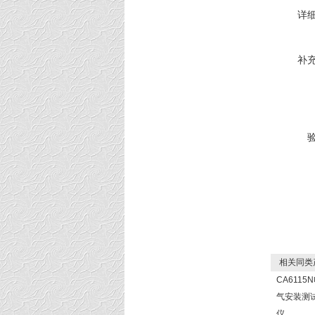
详
补
相关同类
CA6115
气安装测
仪