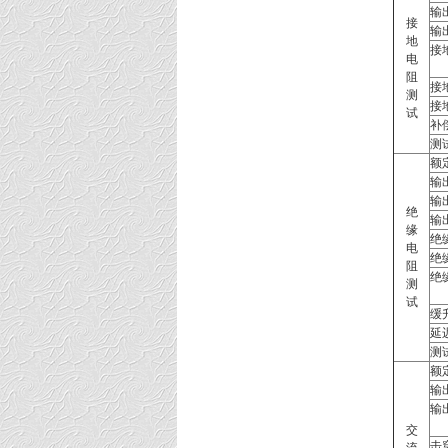
输
接
输
地
接
电
阻
接
测
接
试
补
测
额
输
输
绝
输
缘
绝
电
绝
阻
绝
测
试
缓
延
测
额
输
输
交
击