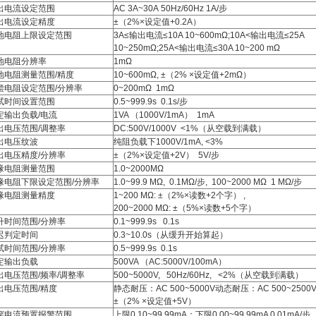
出电流设定范围
AC 3A~30A 50Hz/60Hz 1A/步
出电流设定精度
±（2%×设定值+0.2A）
地电阻上限设定范围
3A≤输出电流≤10A 10~600mΩ;10A<输出电流≤25A
10~250mΩ;25A<输出电流≤30A 10~200 mΩ
地电阻分辨率
1mΩ
地电阻测量范围/精度
10~600mΩ, ±（2% ×设定值+2mΩ）
偿电阻设定范围/分辨率
0~200mΩ 1mΩ
试时间设置范围
0.5~999.9s 0.1s/步
定输出负载/电流
1VA （1000V/1mA） 1mA
出电压范围/调整率
DC:500V/1000V <1%（从空载到满载）
出电压纹波
纯阻负载下1000V/1mA, <3%
出电压精度/分辨率
±（2%×设定值+2V） 5V/步
缘电阻测量范围
1.0~2000MΩ
缘电阻下限设定范围/分辨率
1.0~99.9 MΩ, 0.1MΩ/步, 100~2000 MΩ 1 MΩ/步
缘电阻测量精度
1~200 MΩ: ±（2%×读数+2个字） ,
200~2000 MΩ: ±（5%×读数+5个字）
升时间范围/分辨率
0.1~999.9s 0.1s
迟判定时间
0.3~10.0s（从缓升开始算起）
试时间范围/分辨率
0.5~999.9s 0.1s
定输出负载
500VA （AC:5000V/100mA）
出电压范围/频率/调整率
500~5000V, 50Hz/60Hz, <2%（从空载到满载）
出电压范围/精度
静态耐压：AC 500~5000V动态耐压：AC 500~2500V
±（2% ×设定值+5V）
穿电流预置报警范围
上限0.10~99.99mA；下限0.00~99.99mA 0.01mA/步